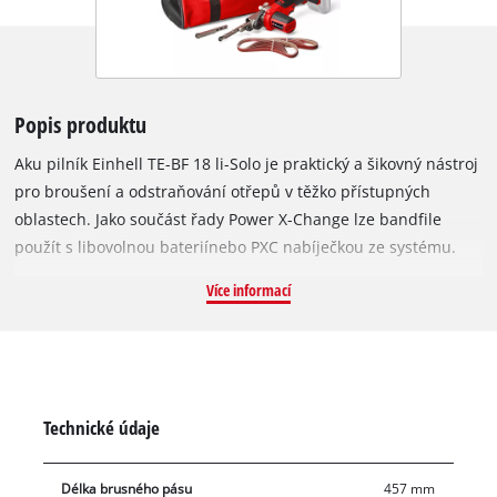
Popis produktu
Aku pilník Einhell TE-BF 18 li-Solo je praktický a šikovný nástroj
pro broušení a odstraňování otřepů v těžko přístupných
oblastech. Jako součást řady Power X-Change lze bandfile
použít s libovolnou bateriínebo PXC nabíječkou ze systému.
Dodává se společně se dvěmi vyměnitelnými brusnými
Více informací
rameny s různými šířkami. Užší 9mm brusné rameno je
ideální pro těsné prostory a pro broušení velmi malých,
složitých obrobků. S širším 13mm brusným ramenem lze řešit
ještě větší ploché povrchy. Brusné rameno lze otáčet až o 90°,
což poskytuje flexibilitu při práci z různých pozic a usnadňuje
Technické údaje
práci v těžko přístupných oblastí. Regulátor otáček umožňuje
nastavit rychlost brusného pásu mezi 250 a 1 700 m /min,
Délka brusného pásu
457 mm
takže může být přizpůsoben obrobku a požadované rychlosti