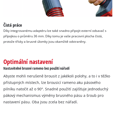
Čistá práce
Díky integrovanému adaptéru lze také snadno připojit externí odsavač s
přípojkou o průměru 36 mm. Díky tomu je vaše pracovní plocha čistá,
protože třísky a brusné úlomky jsou okamžitě odstraněny.
Optimální nastavení
Nastavitelné brusné rameno bez použití nářadí
Abyste mohli nerušeně brousit z jakékoli polohy, a to i v těžko
přístupných místech, lze brousicí rameno aku pásového
pilníku natočit až o 90°. Snadné použití zajišťuje jednoduchý
pákový mechanismus výměny brusného pásu a šroub pro
nastavení pásu. Oba jsou zcela bez nářadí.