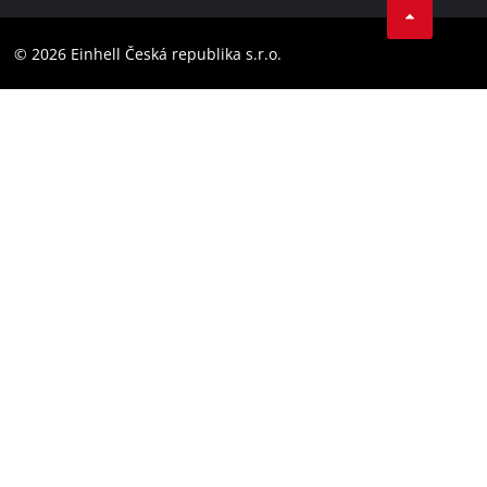
Dodržování předpisů
YouТube
Prohlášení o přístupnosti
© 2026 Einhell Česká republika s.r.o.
Instagram