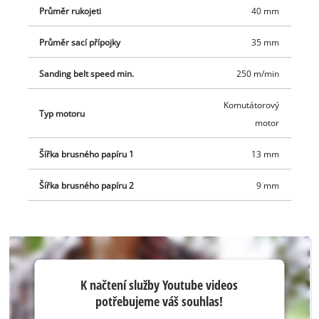
samostatně.
Průměr rukojeti
40 mm
Průměr sací přípojky
35 mm
Sanding belt speed min.
250 m/min
Komutátorový
Typ motoru
motor
Šířka brusného papíru 1
13 mm
Šířka brusného papíru 2
9 mm
K načtení
K načtení služby Youtube videos
služby
potřebujeme váš souhlas!
Youtube