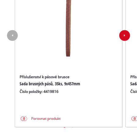
Příslušenství k pásové brusce
Pří
Sada brusných pásů, 35ks, 9x457mm
Sad
Číslo položky: 4419816
Čís
Porovnat produkt