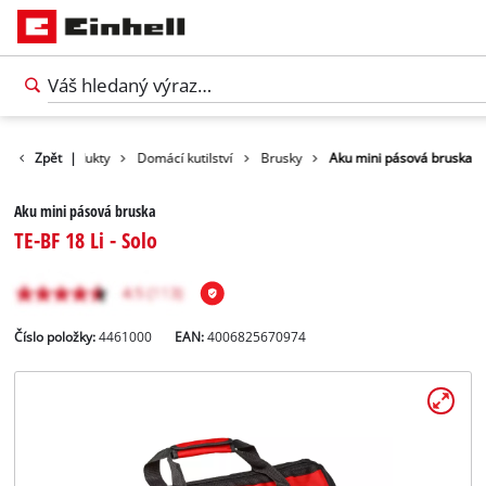
Zpět
Produkty
|
Domácí kutilství
Brusky
Aku mini pásová bruska
Aku mini pásová bruska
TE-BF 18 Li - Solo
Číslo položky:
4461000
EAN:
4006825670974