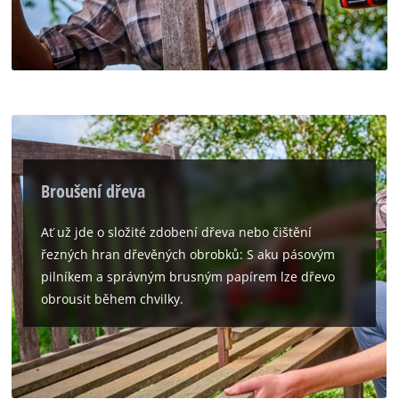
K načtení služby Google Maps
potřebujeme váš souhlas!
This content is not permitted to load due
to trackers that are not disclosed to the
visitor. The website owner needs to setup
the site with their CMP to add this content
Broušení dřeva
to the list of technologies used.
Powered by
Usercentrics Consent
Ať už jde o složité zdobení dřeva nebo čištění
Management Platform
řezných hran dřevěných obrobků: S aku pásovým
pilníkem a správným brusným papírem lze dřevo
obrousit během chvilky.