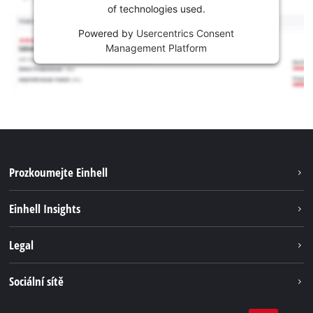
of technologies used.
Powered by
Usercentrics Consent
Management Platform
Prozkoumejte Einhell
Udržitelnost
Einhell Insights
Servis
Kariéra
Legal
Systém akumulátorů
Einhell celosvětově
Tiráž
Sociální sítě
Ochrana osobních údajů
Facebook