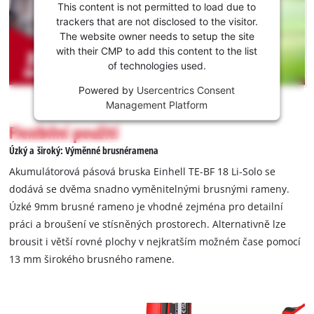
potřebujeme
This content is not permitted to load due to
váš souhlas!
trackers that are not disclosed to the visitor.
The website owner needs to setup the site
This
with their CMP to add this content to the list
content
of technologies used.
is
not
Powered by
Usercentrics Consent
permitted
Management Platform
to
Flexibilní použití
load
due
Úzký a široký: Výměnné brusnéramena
to
Akumulátorová pásová bruska Einhell TE-BF 18 Li-Solo se
trackers
dodává se dvěma snadno vyměnitelnými brusnými rameny.
that
Úzké 9mm brusné rameno je vhodné zejména pro detailní
are
not
práci a broušení ve stísněných prostorech. Alternativně lze
disclosed
brousit i větší rovné plochy v nejkratším možném čase pomocí
to
13 mm širokého brusného ramene.
the
visitor.
The
website