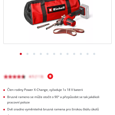
čeština
CS
čeština
English
Deutsch
Člen rodiny Power X-Change, vyžaduje 1x 18 V baterii
Brusné rameno se může otočit o 90° a přizpůsobit se tak jakékoli
pracovní poloze
Dvě snadno vyměnitelná brusná ramena pro širokou škálu úkolů