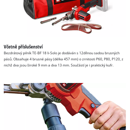
by
Usercentrics
Consent
Management
Platform
Včetně příslušenství
Bezdrátový pilník TE-BF 18 li-Solo je dodáván s 12dílnou sadou brusných
pásů. Obsahuje 4 brusné pásy (délka 457 mm) o zrnitosti P60, P80, P120, z
nichž dva jsou široké 9 mm a dva 13 mm. Součástí je i praktický kufr.