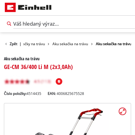
hrada
Zpět
Sekačky na trávu
|
Aku sekačka na trávu
Aku sekačka na trávu
Aku sekačka na trávu
GE-CM 36/400 Li M (2x3,0Ah)
Číslo položky:
4514435
EAN:
4006825675528