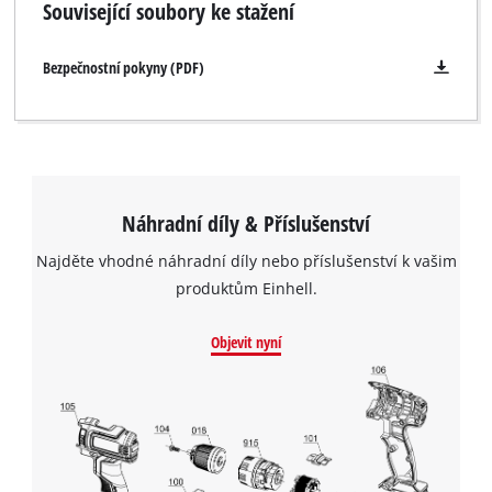
Související soubory ke stažení
Bezpečnostní pokyny (PDF)
Náhradní díly & Příslušenství
Najděte vhodné náhradní díly nebo příslušenství k vašim
produktům Einhell.
Objevit nyní
K načtení služby Google Maps
potřebujeme váš souhlas!
This content is not permitted to load due
to trackers that are not disclosed to the
visitor. The website owner needs to setup
the site with their CMP to add this content