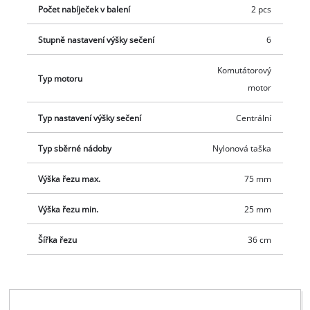
Počet nabíječek v balení
2 pcs
Stupně nastavení výšky sečení
6
Komutátorový
Typ motoru
motor
Typ nastavení výšky sečení
Centrální
Typ sběrné nádoby
Nylonová taška
Výška řezu max.
75 mm
Výška řezu min.
25 mm
Šířka řezu
36 cm