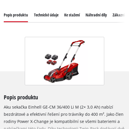
Popis produktu
Technické údaje
Ke stažení
Náhradní díly
Zákaznický
Popis produktu
Aku sekačka Einhell GE-CM 36/400 Li M (2× 3,0 Ah) nabízí
bezdrátové a efektivní řešení pro trávníky do 400 m². Jako člen
rodiny Power X-Change je kompatibilní se všemi bateriemi a
nabíječkami této řady. Díky technologii Twin-Pack dodávají dvě