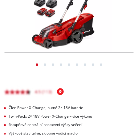
čeština
CS
čeština
English
Deutsch
Člen Power X-Change, nutné 2× 18V baterie
Twin-Pack: 2× 18V Power X-Change – více výkonu
6stupňové centrální nastavení výšky sečení
Výškově stavitelné, sklopné vodicí madlo