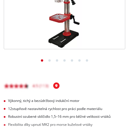
čeština
CS
čeština
English
Deutsch
Výkonný, tichý a bezúdržbový indukční motor
12stupňově nastavitelná rychlost pro práci podle materiálu
Robustní ozubené sklíčidlo 1,5–16 mm pro běžné velikosti vrtáků
Flexibilita díky upnutí MK2 pro morse kuželové vrtáky