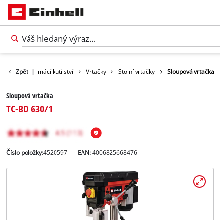
odukty
Zpět
Domácí kutilství
|
Vrtačky
Stolní vrtačky
Sloupová vrtačka
Sloupová vrtačka
TC-BD 630/1
Číslo položky:
4520597
EAN:
4006825668476