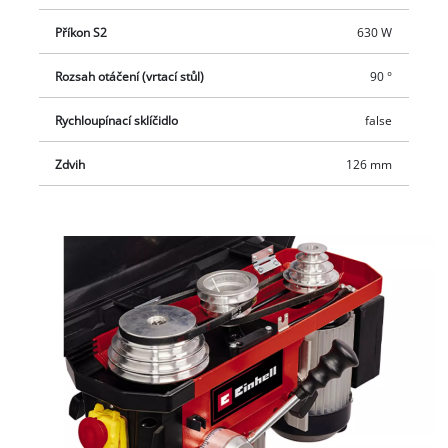
Příkon S2
630 W
Rozsah otáčení (vrtací stůl)
90 °
Rychloupínací sklíčidlo
false
Zdvih
126 mm