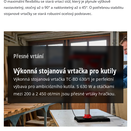
O maximální flexibilitu se stará vrtací stůl, který je plynule výškově
nastavitelný, otočný až o 90° a naklonitelný až o 45°. O potřebnou stabilitu
stojanové vrtačky se stará robustní ocelový podstavec.
Přesné vrtání
Výkonná stojanová vrtačka pro kutily
Výkonná stojanová vrtačka TC-BD 630/1 je perfektní
výbava pro ambiciózního kutila. S 630 W a otáčkami
mezi 200 a 2 450 ot/min jsou přesné vrtáky hračkou.