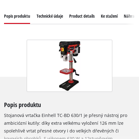
Popis produktu
Technické údaje
Product details
Ke stažení
Náhradní
Popis produktu
Stojanová vrtačka Einhell TC-BD 630/1 je přesný nástroj pro
ambiciózní kutily: díky extra velkému vyložení 126 mm lze
spolehlivě vrtat přesné otvory i do velkých dřevěných či
kovových obrobků. S výkonem 630 W a 12stupňovým