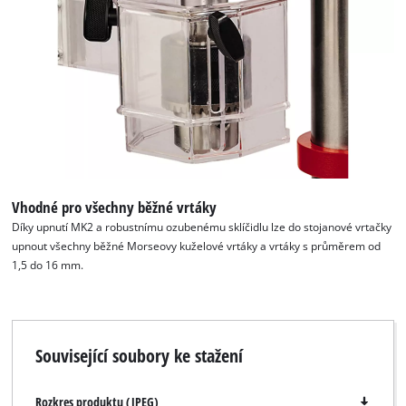
K načtení služby Google Maps
potřebujeme váš souhlas!
This content is not permitted to load due
to trackers that are not disclosed to the
visitor. The website owner needs to setup
the site with their CMP to add this content
to the list of technologies used.
Vhodné pro všechny běžné vrtáky
Powered by
Usercentrics Consent
Díky upnutí MK2 a robustnímu ozubenému sklíčidlu lze do stojanové vrtačky
Management Platform
upnout všechny běžné Morseovy kuželové vrtáky a vrtáky s průměrem od
1,5 do 16 mm.
Související soubory ke stažení
Rozkres produktu (JPEG)