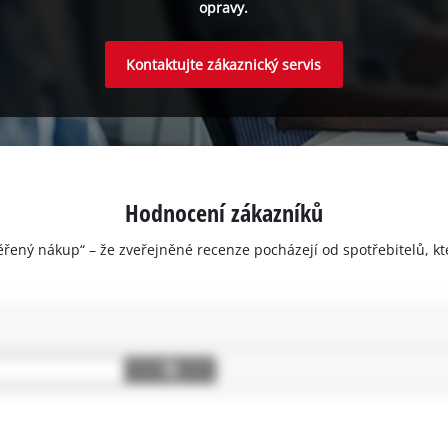
opravy.
Kontaktujte zákaznický servis
Hodnocení zákazníků
ěřený nákup“ – že zveřejněné recenze pocházejí od spotřebitelů, kt