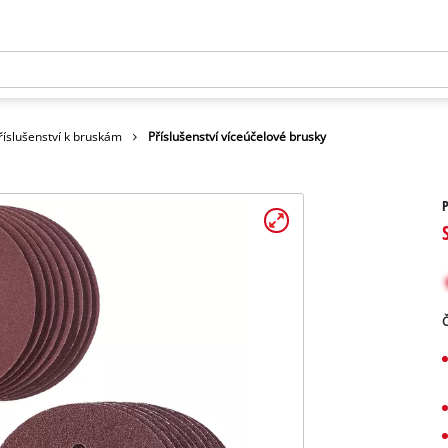
říslušenství k bruskám
Příslušenství víceúčelové brusky
P
Č