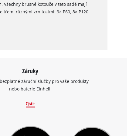
 Všechny brusné kotouče v této sadě mají
 třemi různými zrnitostmi: 9× P60, 8× P120
Záruky
bezplatné záruční služby pro vaše produkty
nebo baterie Einhell.
Zjistit