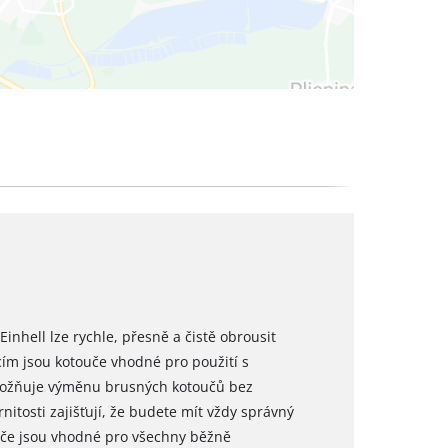
inhell lze rychle, přesně a čistě obrousit
cím jsou kotouče vhodné pro použití s
možňuje výměnu brusných kotoučů bez
tosti zajišťují, že budete mít vždy správný
uče jsou vhodné pro všechny běžně