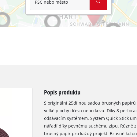
PSČ nebo město
Popis produktu
S originální 25dílnou sadou brusných papírů E
velké plochy dřeva nebo kovu. Díky 8 perfora
odsávacím systémem. Systém Quick-Stick u
nářadí díky pevnému suchému zipu. Různé zrni
brusný papír pro každý projekt. Brusné koto