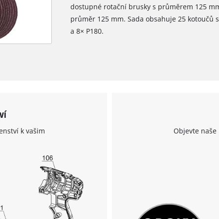
dostupné rotační brusky s průměrem 125 mm.
průměr 125 mm. Sada obsahuje 25 kotoučů se
a 8× P180.
ví
enství k vašim
Objevte naše 
K načtení služby Google Maps
potřebujeme váš souhlas!
This content is not permitted to load due
to trackers that are not disclosed to the