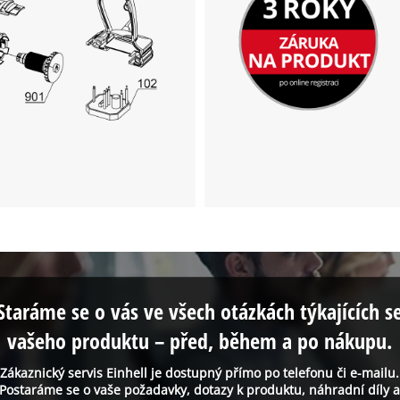
visitor. The website owner needs to setup
the site with their CMP to add this content
to the list of technologies used.
Powered by
Usercentrics Consent
Management Platform
Staráme se o vás ve všech otázkách týkajících s
vašeho produktu – před, během a po nákupu.
Zákaznický servis Einhell je dostupný přímo po telefonu či e-mailu.
Postaráme se o vaše požadavky, dotazy k produktu, náhradní díly 