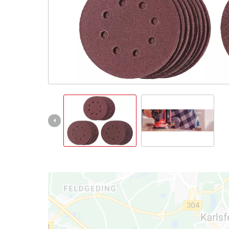
čeština
CS
čeština
English
Deutsch