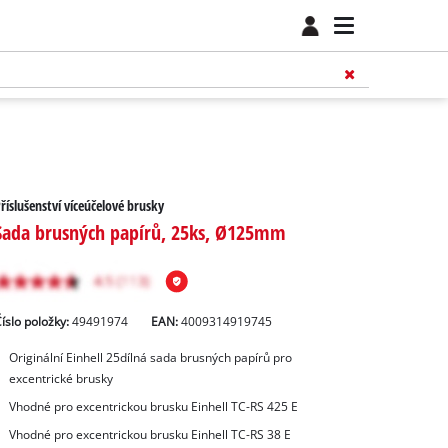
říslušenství víceúčelové brusky
Sada brusných papírů, 25ks, Ø125mm
íslo položky:
49491974
EAN:
4009314919745
Originální Einhell 25dílná sada brusných papírů pro
excentrické brusky
Vhodné pro excentrickou brusku Einhell TC-RS 425 E
Vhodné pro excentrickou brusku Einhell TC-RS 38 E