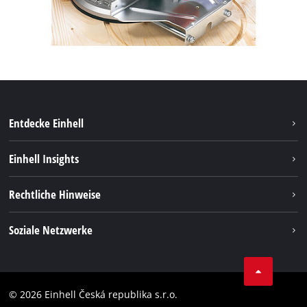
Entdecke Einhell
Nachhaltigkeit
Einhell Insights
Services
Karriere
Rechtliche Hinweise
Akkusystem
Einhell weltweit
Impressum
Soziale Netzwerke
Datenschutz
Facebook
Compliance
YouТube
Barrierefreiheits-Erklärung
© 2026 Einhell Česká republika s.r.o.
Instagram