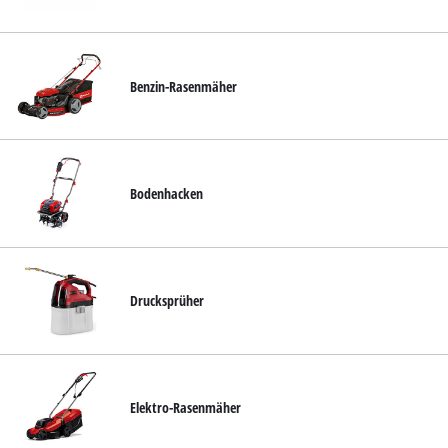
Deutsch
DE
Deutsch
English
Benzin-Rasenmäher
čeština
Bodenhacken
Drucksprüher
Elektro-Rasenmäher