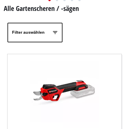
Deutsch
DE
Deutsch
Alle Gartenscheren / -sägen
English
čeština
Filter auswählen