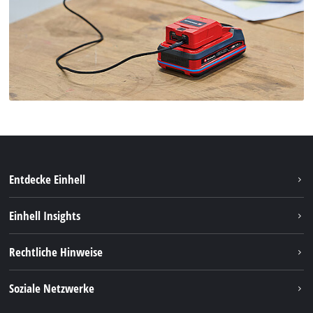
Entdecke Einhell
Nachhaltigkeit
Einhell Insights
Services
Karriere
Rechtliche Hinweise
Akkusystem
Einhell weltweit
Impressum
Soziale Netzwerke
Datenschutz