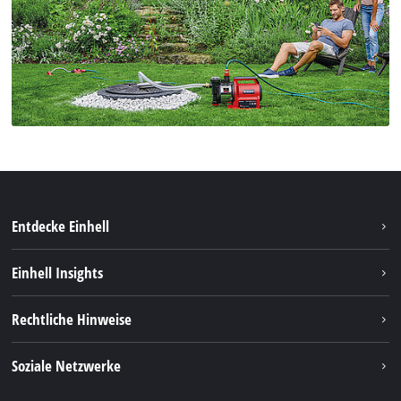
Entdecke Einhell
Nachhaltigkeit
Einhell Insights
Services
Karriere
Rechtliche Hinweise
Akkusystem
Einhell weltweit
Impressum
Soziale Netzwerke
Datenschutz
Facebook