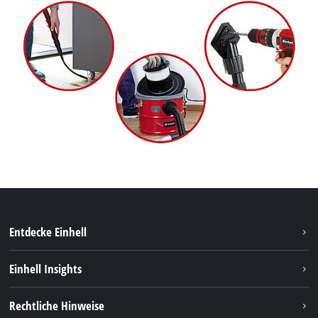
Entdecke Einhell
Nachhaltigkeit
Einhell Insights
Services
Karriere
Rechtliche Hinweise
Akkusystem