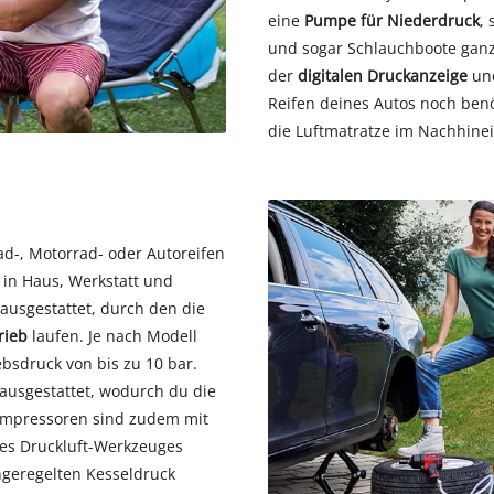
eine
Pumpe für Niederdruck
,
und sogar Schlauchboote ganz 
der
digitalen Druckanzeige
und
Reifen deines Autos noch benöt
die Luftmatratze im Nachhinei
d-, Motorrad- oder Autoreifen
r in Haus, Werkstatt und
r
ausgestattet, durch den die
rieb
laufen. Je nach Modell
bsdruck von bis zu 10 bar.
ausgestattet, wodurch du die
Kompressoren sind zudem mit
es Druckluft-Werkzeuges
ngeregelten Kesseldruck