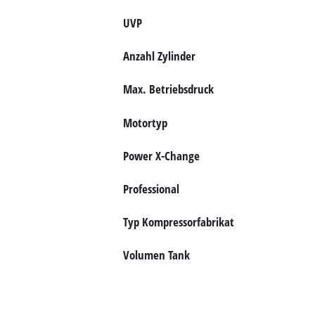
Deutsch
DE
Deutsch
UVP
English
Anzahl Zylinder
čeština
Max. Betriebsdruck
Motortyp
Power X-Change
Professional
Typ Kompressorfabrikat
Volumen Tank