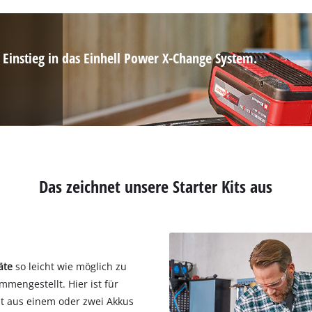
 Einstieg in das Einhell Power X-Change System.
Das zeichnet unsere Starter Kits aus
äte
so leicht wie möglich zu
mengestellt. Hier ist für
ht aus einem oder zwei Akkus