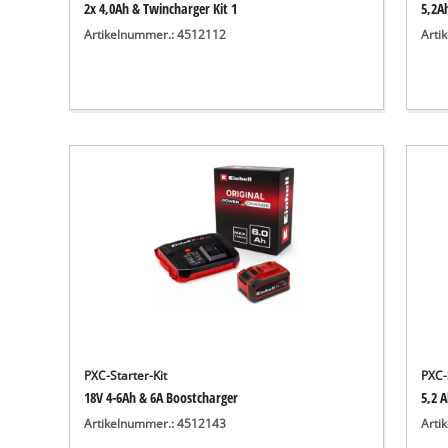
2x 4,0Ah & Twincharger Kit 1
5,2A
Artikelnummer.: 4512112
Arti
PXC-Starter-Kit
PXC-
18V 4-6Ah & 6A Boostcharger
5,2 A
Artikelnummer.: 4512143
Arti