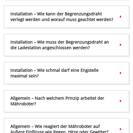
Kürze deinen Rasen auf eine maximale Länge von
60 mm.
Installation – Wie kann der Begrenzungsdraht
Entferne alle losen Gegenstände vom Rasen,
verlegt werden und worauf muss geachtet werden?
welche den Mäher beschädigen oder vom Mäher
beschädigt werden
können.
Installation – Wie muss der Begrenzungsdraht an
die Ladestation angeschlossen werden?
Laub und Blätter müssen nicht zwingend entfernt
werden, sie werden vom Mäher zerkleinert.
Installation – Wie schmal darf eine Engstelle
maximal sein?
Allgemein – Nach welchem Prinzip arbeitet der
Mähroboter?
Allgemein – Wie reagiert der Mähroboter auf
äußere Einflüsse wie Regen, Hitze oder Gewitter?