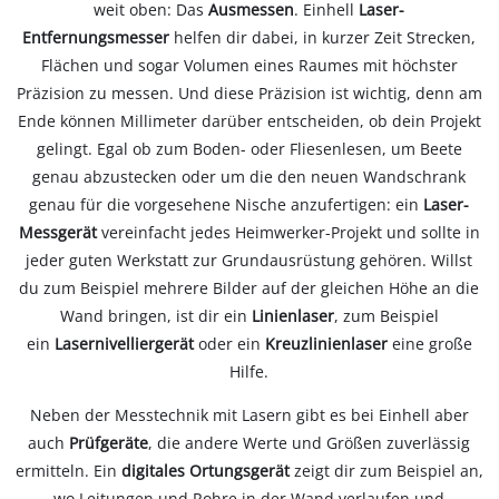
weit oben: Das
Ausmessen
. Einhell
Laser-
Entfernungsmesser
helfen dir dabei, in kurzer Zeit Strecken,
Flächen und sogar Volumen eines Raumes mit höchster
Präzision zu messen. Und diese Präzision ist wichtig, denn am
Ende können Millimeter darüber entscheiden, ob dein Projekt
gelingt. Egal ob zum Boden- oder Fliesenlesen, um Beete
genau abzustecken oder um die den neuen Wandschrank
genau für die vorgesehene Nische anzufertigen: ein
Laser-
Messgerät
vereinfacht jedes Heimwerker-Projekt und sollte in
jeder guten Werkstatt zur Grundausrüstung gehören. Willst
du zum Beispiel mehrere Bilder auf der gleichen Höhe an die
Wand bringen, ist dir ein
Linienlaser
, zum Beispiel
ein
Lasernivelliergerät
oder ein
Kreuzlinienlaser
eine große
Hilfe.
Neben der Messtechnik mit Lasern gibt es bei Einhell aber
auch
Prüfgeräte
, die andere Werte und Größen zuverlässig
ermitteln. Ein
digitales Ortungsgerät
zeigt dir zum Beispiel an,
wo Leitungen und Rohre in der Wand verlaufen und