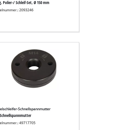
g. Polier-/ Schleif-Set, Ø 150 mm
kelnummer.: 2093246
elschleifer-Schnellspannmutter
Schnellspannmutter
kelnummer.: 49717705