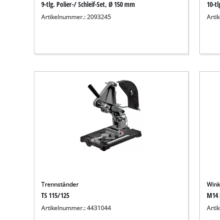
9-tlg. Polier-/ Schleif-Set, Ø 150 mm
10-tl
Artikelnummer.: 2093245
Arti
Trennständer
Wink
TS 115/125
M14 
Artikelnummer.: 4431044
Arti