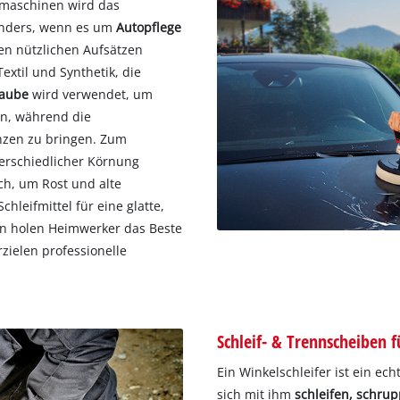
fmaschinen wird das
onders, wenn es um
Autopflege
den nützlichen Aufsätzen
extil und Synthetik, die
haube
wird verwendet, um
en, während die
nzen zu bringen. Zum
terschiedlicher Körnung
ch, um Rost und alte
hleifmittel für eine glatte,
zen holen Heimwerker das Beste
zielen professionelle
Schleif- & Trennscheiben f
Ein Winkelschleifer ist ein ech
sich mit ihm
schleifen, schru