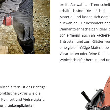
breite Auswahl an Trennschei
erhältlich sind. Diese Scheib
Material und lassen sich dami
auswählen. Für besonders hart
Diamanttrennscheiben ideal, 
Schleifmops
, auch als
Fächers
Entrosten und zum Glätten von
eine gleichmäßige Materialbear
Vorarbeiten oder feine Detai
Winkelschleifer heraus und unt
lschleifern ist das richtige
raktische Extras wie die
omfort und Vielseitigkeit.
n und
unkomplizierten