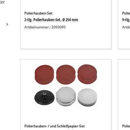
ter
Polierhauben-Set
Poli
2-tlg. Polierhauben-Set, Ø 254 mm
9-tlg
Artikelnummer.: 2093095
Arti
Polierhauben- / und Schleifpapier-Set
Poli