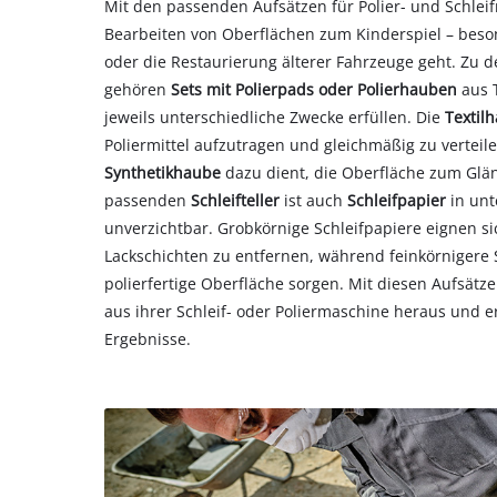
Mit den passenden Aufsätzen für Polier- und Schlei
Bearbeiten von Oberflächen zum Kinderspiel – bes
oder die Restaurierung älterer Fahrzeuge geht. Zu 
gehören
Sets mit Polierpads oder Polierhauben
aus T
jeweils unterschiedliche Zwecke erfüllen. Die
Textil
Poliermittel aufzutragen und gleichmäßig zu verteil
Synthetikhaube
dazu dient, die Oberfläche zum Glä
passenden
Schleifteller
ist auch
Schleifpapier
in un
unverzichtbar. Grobkörnige Schleifpapiere eignen si
Lackschichten zu entfernen, während feinkörnigere Sc
polierfertige Oberfläche sorgen. Mit diesen Aufsät
aus ihrer Schleif- oder Poliermaschine heraus und er
Ergebnisse.