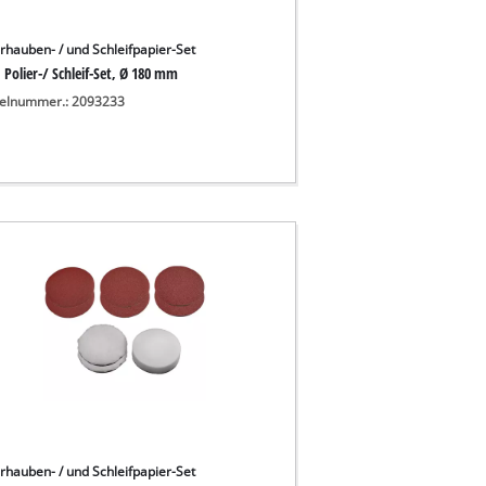
erhauben- / und Schleifpapier-Set
. Polier-/ Schleif-Set, Ø 180 mm
kelnummer.: 2093233
erhauben- / und Schleifpapier-Set