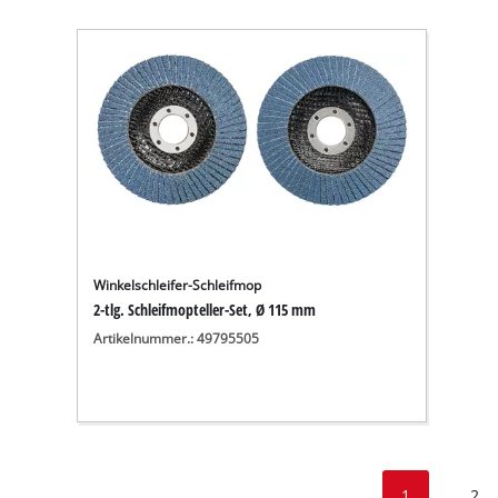
Winkelschleifer-Schleifmop
2-tlg. Schleifmopteller-Set, Ø 115 mm
Artikelnummer.: 49795505
1
2