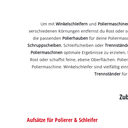
Um mit
Winkelschleifern
und
Poliermaschin
verschiedenen Körnungen entfernst du Rost oder sc
die passenden
Polierhauben
für deine Poliermas
Schruppscheiben
, Schleifscheiben oder
Trennständ
Poliermaschinen
optimale Ergebnisse zu erzielen
Rost oder schaffst feine, ebene Oberflächen. Poli
Poliermaschine. Winkelschleifer sind vielfältig
Trennständer
für
Zub
Aufsätze für Polierer & Schleifer