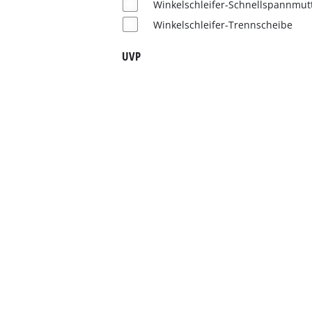
Winkelschleifer-Schnellspannmut
Deutsch
DE
Deutsch
Winkelschleifer-Trennscheibe
English
UVP
čeština