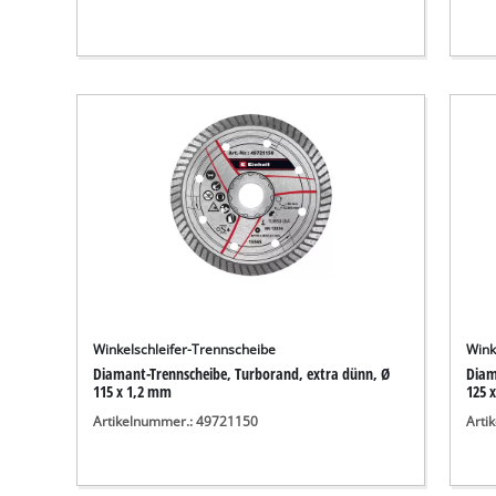
Winkelschleifer-Trennscheibe
Wink
Diamant-Trennscheibe, Turborand, extra dünn, Ø
Diam
115 x 1,2 mm
125 
Artikelnummer.: 49721150
Arti