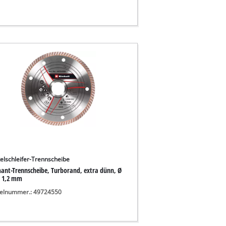
elschleifer-Trennscheibe
ant-Trennscheibe, Turborand, extra dünn, Ø
x 1,2 mm
kelnummer.: 49724550