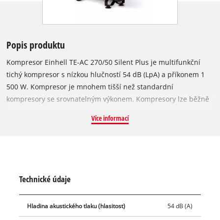
Popis produktu
Kompresor Einhell TE-AC 270/50 Silent Plus je multifunkční
tichý kompresor s nízkou hlučností 54 dB (LpA) a příkonem 1
500 W. Kompresor je mnohem tišší než standardní
kompresory se srovnatelným výkonem. Kompresory lze běžně
používat v dílně a garáži, při renovačních a restaurátorských
Více informací
pracích i při volnočasových aktivitách: Při použití vhodného
nářadí k němu můžete nanášet laky a barvy během okamžiku
a aplikovat konzervační olej na dřevo buď selektivně, nebo na
velkou plochu. V kůlně můžete také provádět čištění foukáním
nebo pískování. Tichý kompresor je poháněn bezolejovým a
Technické údaje
bezobslužným čerpadlem, které má nízké nároky na údržbu.
Nádrž o objemu 50 litrů poskytuje dostatečnou zásobu
Hladina akustického tlaku (hlasitost)
54 dB (A)
vzduchu pro větší úkoly. K dispozici je redukce tlaku pro