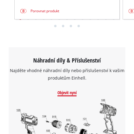
This content is not permitted to load due
to trackers that are not disclosed to the
Porovnat produkt
visitor. The website owner needs to setup
the site with their CMP to add this content
to the list of technologies used.
Powered by
Usercentrics Consent
Management Platform
Náhradní díly & Příslušenství
Najděte vhodné náhradní díly nebo příslušenství k vašim
produktům Einhell.
Objevit nyní