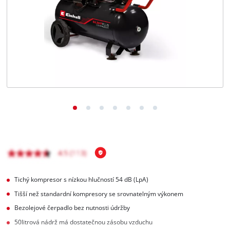
čeština
CS
čeština
English
Deutsch
Tichý kompresor s nízkou hlučností 54 dB (LpA)
Tišší než standardní kompresory se srovnatelným výkonem
Bezolejové čerpadlo bez nutnosti údržby
50litrová nádrž má dostatečnou zásobu vzduchu