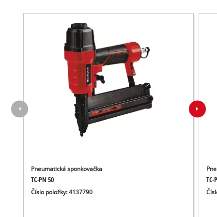
Pneumatická sponkovačka
Pne
TC-PN 50
TC-
Číslo položky: 4137790
Čís
K načtení služby Google Maps
potřebujeme váš souhlas!