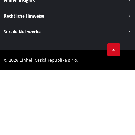
Einhell Insights
Deutsch
DE
Deutsch
Services
Karriere
Rechtliche Hinweise
Akkusystem
English
Einhell weltweit
Impressum
čeština
Soziale Netzwerke
Datenschutz
Facebook
Compliance
YouТube
Barrierefreiheits-Erklärung
© 2026 Einhell Česká republika s.r.o.
Instagram