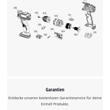
Wir benötigen deine Zustimmung, um
Google Maps laden zu können!
This content is not permitted to load due
to trackers that are not disclosed to the
visitor. The website owner needs to setup
the site with their CMP to add this content
to the list of technologies used.
Powered by
Usercentrics Consent
Management Platform
Garantien
Entdecke unseren kostenlosen Garantieservice für deine
Einhell Produkte.