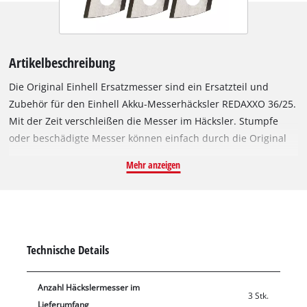
Artikelbeschreibung
Die Original Einhell Ersatzmesser sind ein Ersatzteil und
Zubehör für den Einhell Akku-Messerhäcksler REDAXXO 36/25.
Mit der Zeit verschleißen die Messer im Häcksler. Stumpfe
oder beschädigte Messer können einfach durch die Original
Einhell Ersatzmesser ausgetauscht werden. Die Wendemesser
Mehr anzeigen
sind zum leistungsstarken Häckseln beidseitig geschliffen und
bestehen für eine lange Lebensdauer aus Spezialstahl. Mit
den neuen, intakten Messern zerkleinert der Häcksler
Schnittgut und Äste wieder so kraftvoll wie zuvor. Im
Lieferumfang sind 3 Ersatzmesser enthalten. Zum
Technische Details
Messerwechsel ist im Lieferumfang des Akku-Messerhäckslers
REDAXXO ein Schlüssel zum Festziehen der Schrauben
Anzahl Häckslermesser im
enthalten.
3 Stk.
Lieferumfang