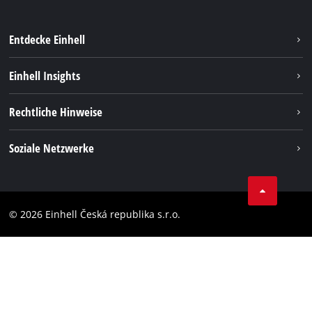
Entdecke Einhell
Nachhaltigkeit
Einhell Insights
Services
Karriere
Rechtliche Hinweise
Akkusystem
Einhell weltweit
Impressum
Soziale Netzwerke
Datenschutz
Facebook
Compliance
YouТube
Barrierefreiheits-Erklärung
© 2026 Einhell Česká republika s.r.o.
Instagram