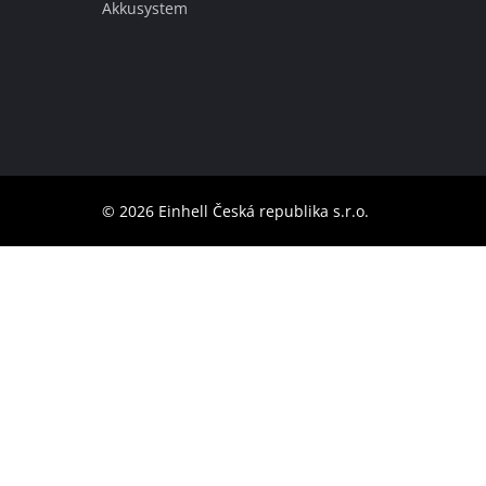
Akkusystem
Deutsch
DE
Deutsch
English
čeština
© 2026 Einhell Česká republika s.r.o.