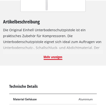
Artikelbeschreibung
Die Original Einhell Unterbodenschutzpistole ist ein
praktisches Zubehör für Kompressoren. Die
Unterbodenschutzpistole eignet sich ideal zum Auftragen von
Unterbodenschutz-, Schallschluck- und Abdichtmaterial. Der
stufenlos bedienbare Abzugshebel ermöglicht eine exakte
Mehr anzeigen
Dosierung des Sprühmaterials. Mit der drehbaren Düse lässt
sich zudem die Menge des Sprühmaterials im Verhältnis zur
Luftmenge einstellen. Die Verarbeitung kann direkt aus der
handelsüblichen Einwegdose erfolgen. Der ideale
Arbeitsdruck der Unterbodenschutzpistole liegt bei 3 – 8 bar.
Technische Details
Das Gehäuse aus robustem Aluminium macht die
Unterbodenschutzpistole handlich und leicht im Einsatz.
Material Gehäuse
Aluminium