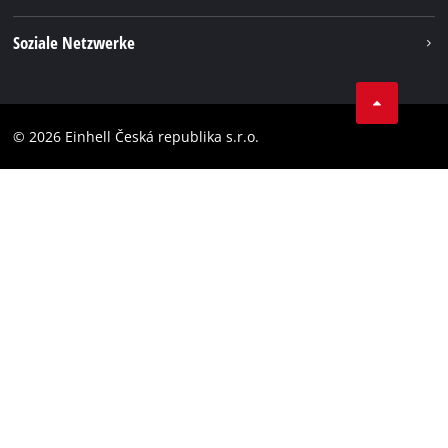
Einhell weltweit
Impressum
Soziale Netzwerke
Datenschutz
Facebook
Compliance
YouТube
Barrierefreiheits-Erklärung
© 2026 Einhell Česká republika s.r.o.
Instagram