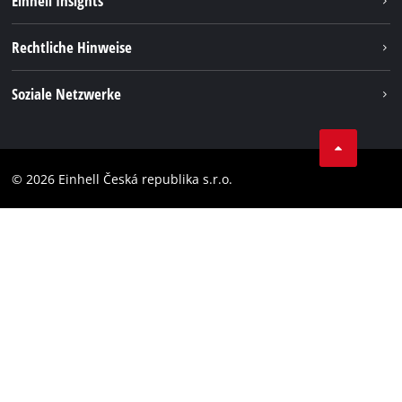
Einhell Insights
Deutsch
DE
Deutsch
Services
Karriere
Rechtliche Hinweise
Akkusystem
English
Einhell weltweit
Impressum
čeština
Soziale Netzwerke
Datenschutz
Facebook
Compliance
YouТube
Barrierefreiheits-Erklärung
© 2026 Einhell Česká republika s.r.o.
Instagram