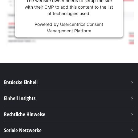
The website owner needs to setup the site
with their CMP to add this content to the list
of technologies used.
Powered by
Usercentrics Consent
Management Platform
Entdecke Einhell
Nachhaltigkeit
Einhell Insights
Services
Karriere
Rechtliche Hinweise
Akkusystem
Einhell weltweit
Impressum
Soziale Netzwerke
Datenschutz