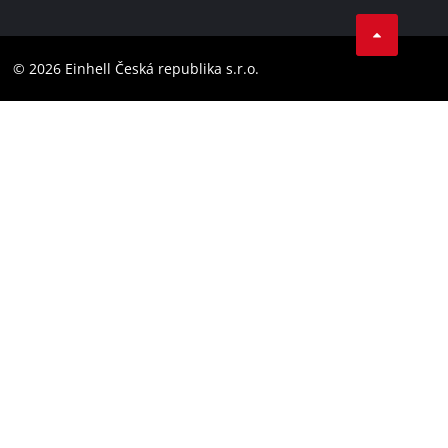
Facebook
Compliance
YouТube
Barrierefreiheits-Erklärung
© 2026 Einhell Česká republika s.r.o.
Instagram