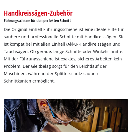
stellt sicher, dass die beiden Schienenteile exakt gerade sind.
Handkreissägen-Zubehör
Haftbänder machen die Unterseite rutschfest.
Führungsschiene für den perfekten Schnitt
Die Original Einhell Führungsschiene ist eine ideale Hilfe für
saubere und professionelle Schnitte mit Handkreissägen. Sie
ist kompatibel mit allen Einhell (Akku-)Handkreissägen und
Tauchsägen. Ob gerade, lange Schnitte oder Winkelschnitte:
Mit der Führungsschiene ist exaktes, sicheres Arbeiten kein
Problem. Der Gleitbelag sorgt für den Leichtlauf der
Maschinen, während der Splitterschutz saubere
Schnittkanten ermöglicht.