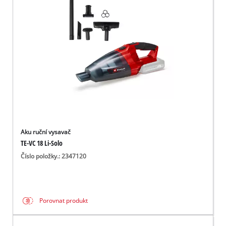
čeština
CS
čeština
English
Deutsch
Aku ruční vysavač
TE-VC 18 Li-Solo
Číslo položky.: 2347120
Porovnat produkt