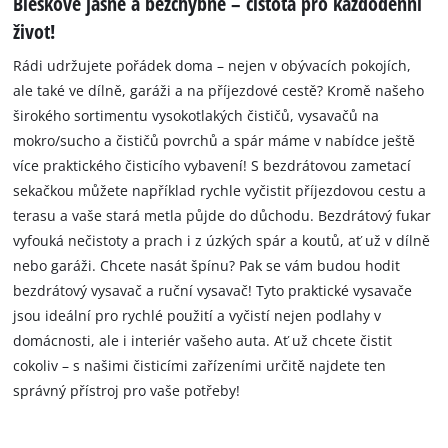
Bleskově jasné a bezchybné – čistota pro každodenní
život!
Rádi udržujete pořádek doma – nejen v obývacích pokojích,
ale také ve dílně, garáži a na příjezdové cestě? Kromě našeho
širokého sortimentu vysokotlakých čističů, vysavačů na
mokro/sucho a čističů povrchů a spár máme v nabídce ještě
více praktického čisticího vybavení! S bezdrátovou zametací
sekačkou můžete například rychle vyčistit příjezdovou cestu a
terasu a vaše stará metla půjde do důchodu. Bezdrátový fukar
vyfouká nečistoty a prach i z úzkých spár a koutů, ať už v dílně
nebo garáži. Chcete nasát špínu? Pak se vám budou hodit
bezdrátový vysavač a ruční vysavač! Tyto praktické vysavače
jsou ideální pro rychlé použití a vyčistí nejen podlahy v
domácnosti, ale i interiér vašeho auta. Ať už chcete čistit
cokoliv – s našimi čisticími zařízeními určitě najdete ten
správný přístroj pro vaše potřeby!