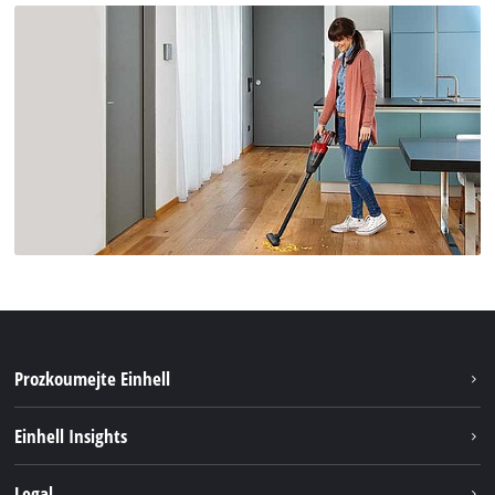
Prozkoumejte Einhell
Udržitelnost
Einhell Insights
Servis
Kariéra
Legal
Systém akumulátorů