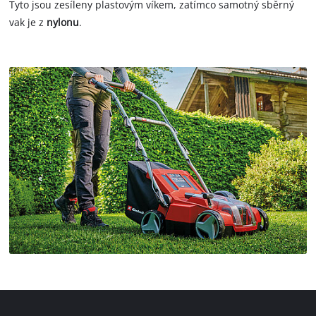
Tyto jsou zesíleny plastovým víkem, zatímco samotný sběrný
vak je z
nylonu
.