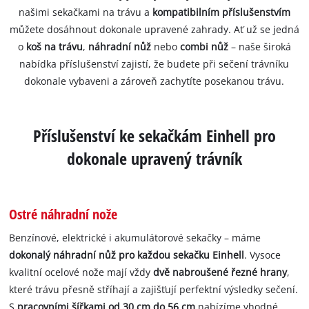
našimi sekačkami na trávu a
kompatibilním příslušenstvím
můžete dosáhnout dokonale upravené zahrady. Ať už se jedná
o
koš na trávu
,
náhradní nůž
nebo
combi nůž
– naše široká
nabídka příslušenství zajistí, že budete při sečení trávníku
dokonale vybaveni a zároveň zachytíte posekanou trávu.
Příslušenství ke sekačkám Einhell pro
dokonale upravený trávník
Ostré náhradní nože
Benzínové, elektrické i akumulátorové sekačky – máme
dokonalý náhradní nůž pro každou sekačku Einhell
. Vysoce
kvalitní ocelové nože mají vždy
dvě nabroušené řezné hrany
,
které trávu přesně stříhají a zajišťují perfektní výsledky sečení.
S
pracovními šířkami od 30 cm do 56 cm
nabízíme vhodné