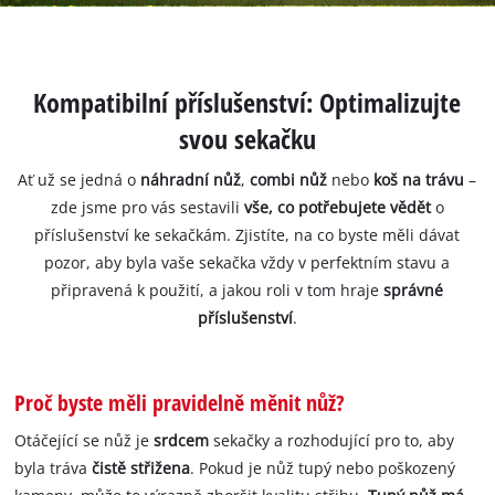
Kompatibilní příslušenství: Optimalizujte
svou sekačku
Ať už se jedná o
náhradní nůž
,
combi nůž
nebo
koš na trávu
–
zde jsme pro vás sestavili
vše, co potřebujete vědět
o
příslušenství ke sekačkám. Zjistíte, na co byste měli dávat
pozor, aby byla vaše sekačka vždy v perfektním stavu a
připravená k použití, a jakou roli v tom hraje
správné
příslušenství
.
Proč byste měli pravidelně měnit nůž?
Otáčející se nůž je
srdcem
sekačky a rozhodující pro to, aby
byla tráva
čistě střižena
. Pokud je nůž tupý nebo poškozený