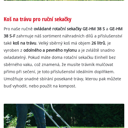
Koš na trávu pro ruční sekačky
Pro naše ručně
ovládané rotační sekačky GE-HM 38 S
a
GE-HM
38 S-F
zahrnuje náš sortiment náhradních dílů a příslušenství
také
koš na trávu
. Velký sběrný koš má objem
26 litrů
, je
vyroben z
odolného a pevného nylonu
a je zvláště snadno
ovladatelný. Pokud máte doma rotační sekačku Einhell bez
sběrného vaku, což znamená, že musíte trávník mulčovat
přímo při sečení, je toto příslušenství ideálním doplňkem.
Umožňuje snadné sbírání posekané trávy, kterou pak můžete
buď vyhodit, nebo použít na kompost.