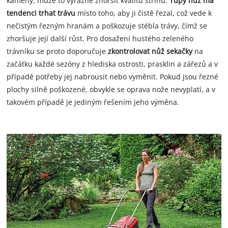
kameny, může to výrazně zhoršit kvalitu střihu.
Tupý nůž má
tendenci trhat trávu
místo toho, aby ji čistě řezal, což vede k
nečistým řezným hranám a poškozuje stébla trávy, čímž se
zhoršuje její další růst. Pro dosažení hustého zeleného
trávníku se proto doporučuje
zkontrolovat nůž sekačky
na
začátku každé sezóny z hlediska ostrosti, prasklin a zářezů a v
případě potřeby jej nabrousit nebo vyměnit. Pokud jsou řezné
plochy silně poškozené, obvykle se oprava nože nevyplatí, a v
takovém případě je jediným řešením jeho výměna.