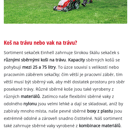
Koš na trávu nebo vak na trávu?
Sortiment sekaček Einhell zahrnuje širokou škálu sekaček s
různými sběrnými koši na trávu
.
Kapacity
sběrných košů se
pohybují
mezi 25 a 75 litry
. To úzce souvisí s velikostí nebo
pracovním záběrem sekačky; čím větší je pracovní záběr, tím
větší musí být sběrný vak, aby měl dostatek prostoru pro sběr
posekané trávy. Různé sběrné koše jsou také vyrobeny z
různých
materiálů
. Zatímco naše flexibilní sběrné vaky z
odolného
nylonu
jsou velmi lehké a dají se skladovat, aniž by
zabíraly mnoho místa, naše pevné sběrné
boxy z plastu
jsou
extrémně odolné a zároveň snadno čistitelné. Náš sortiment
také zahrnuje sběrné vaky vyrobené z
kombinace materiálů
.