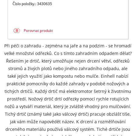
Číslo položky.: 3430635
Porovnat produkt
Při péči o zahradu - zejména na jaře a na podzim - se hromadí
velké množství odřezků. Co s tímto zahradním odpadem dělat?
Řešením je drtič, který umožňuje nejen drcení větví, odřezků
stromů a živých plotů nebo jiného zahradního odpadu, ale
také jejich využití jako kompostu nebo mulče. Einhell nabízí
praktické pomocníky do každé zahrady v podobě nožových a
tichých drtičů. Každý drtič má elektromotor šetrný k životnímu
prostředí. Nožový drtič drtí odřezky pomocí rychle rotujících
nožů a vytváří materiál, který je zvláště vhodný pro mulčování.
Tichý drtič (známý také jako válcový drtič) pracuje obzlášť tiše,
jak vám může napovědět název. K drcení a rozmělňování
drceného materiálu používá válcový systém. Tiché drtiče jsou