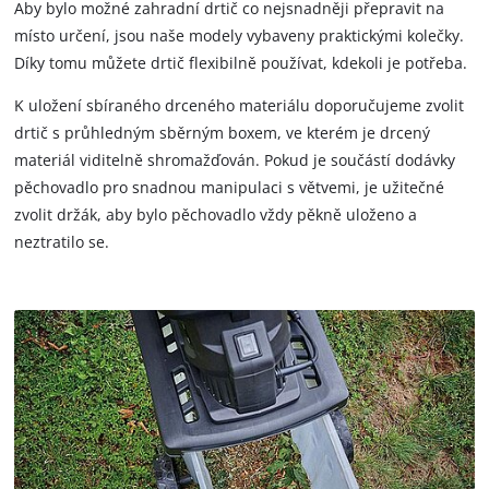
Aby bylo možné zahradní drtič co nejsnadněji přepravit na
místo určení, jsou naše modely vybaveny praktickými kolečky.
Díky tomu můžete drtič flexibilně používat, kdekoli je potřeba.
K uložení sbíraného drceného materiálu doporučujeme zvolit
drtič s průhledným sběrným boxem, ve kterém je drcený
materiál viditelně shromažďován. Pokud je součástí dodávky
pěchovadlo pro snadnou manipulaci s větvemi, je užitečné
zvolit držák, aby bylo pěchovadlo vždy pěkně uloženo a
neztratilo se.