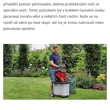
přiváděn pomocí pěchovadla, dvěma protiběžnými noži ze
speciální oceli. Tímto způsobem lze v krátkém časovém úseku
zpracovat mnoho větví a měkčích částí rostlin. Nože se na
rozdíl od válce po čase otupí, ale lze je znovu nabrousit nebo
jednoduše vyměnit.