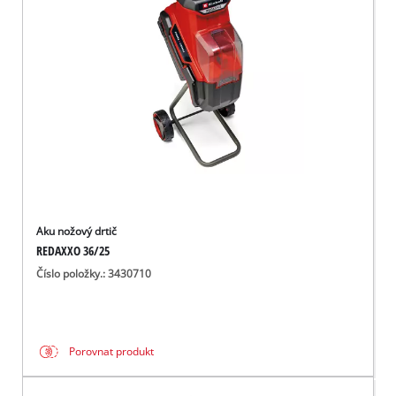
čeština
CS
čeština
English
Deutsch
Aku nožový drtič
REDAXXO 36/25
Číslo položky.: 3430710
Porovnat produkt