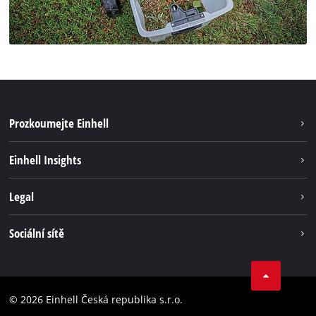
Prozkoumejte Einhell
Udržitelnost
Einhell Insights
Servis
Kariéra
Legal
Systém akumulátorů
Einhell celosvětově
Tiráž
Sociální sítě
Ochrana osobních údajů
Facebook
Dodržování předpisů
YouТube
Prohlášení o přístupnosti
© 2026 Einhell Česká republika s.r.o.
Instagram