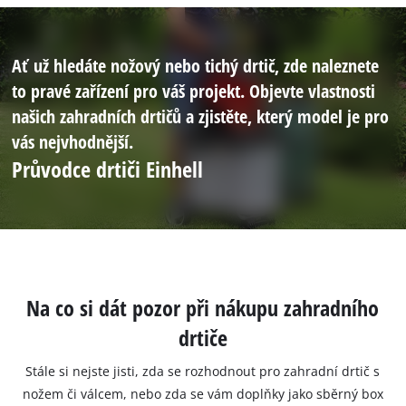
Ať už hledáte nožový nebo tichý drtič, zde naleznete
to pravé zařízení pro váš projekt. Objevte vlastnosti
našich zahradních drtičů a zjistěte, který model je pro
vás nejvhodnější.
Průvodce drtiči Einhell
Na co si dát pozor při nákupu zahradního
drtiče
Stále si nejste jisti, zda se rozhodnout pro zahradní drtič s
nožem či válcem, nebo zda se vám doplňky jako sběrný box