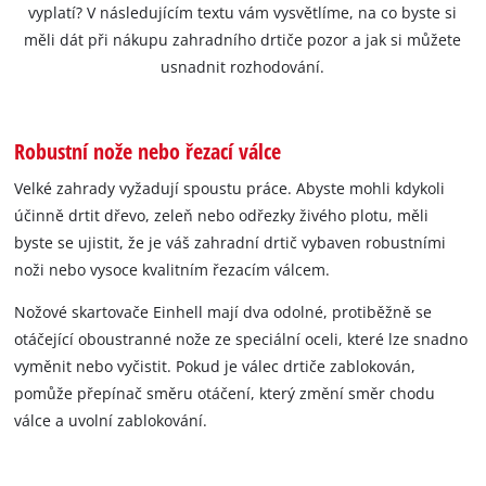
vyplatí? V následujícím textu vám vysvětlíme, na co byste si
měli dát při nákupu zahradního drtiče pozor a jak si můžete
usnadnit rozhodování.
Robustní nože nebo řezací válce
Velké zahrady vyžadují spoustu práce. Abyste mohli kdykoli
účinně drtit dřevo, zeleň nebo odřezky živého plotu, měli
byste se ujistit, že je váš zahradní drtič vybaven robustními
noži nebo vysoce kvalitním řezacím válcem.
Nožové skartovače Einhell mají dva odolné, protiběžně se
otáčející oboustranné nože ze speciální oceli, které lze snadno
vyměnit nebo vyčistit. Pokud je válec drtiče zablokován,
pomůže přepínač směru otáčení, který změní směr chodu
válce a uvolní zablokování.