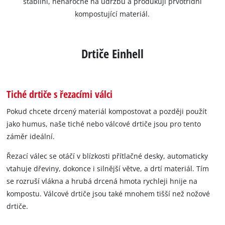
stabilní, nenáročné na údržbu a produkují prvotřídní
kompostující materiál.
Drtiče Einhell
Tiché drtiče s řezacími válci
Pokud chcete drcený materiál kompostovat a později použít
jako humus, naše tiché nebo válcové drtiče jsou pro tento
záměr ideální.
Řezací válec se otáčí v blízkosti přítlačné desky, automaticky
vtahuje dřeviny, dokonce i silnější větve, a drtí materiál. Tím
se rozruší vlákna a hrubá drcená hmota rychleji hnije na
kompostu. Válcové drtiče jsou také mnohem tišší než nožové
drtiče.