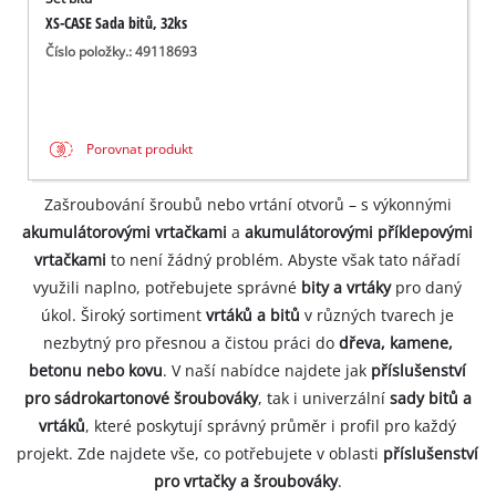
XS-CASE Sada bitů, 32ks
Číslo položky.: 49118693
Porovnat produkt
Zašroubování šroubů nebo vrtání otvorů – s výkonnými
akumulátorovými vrtačkami
a
akumulátorovými příklepovými
vrtačkami
to není žádný problém. Abyste však tato nářadí
využili naplno, potřebujete správné
bity a vrtáky
pro daný
úkol. Široký sortiment
vrtáků a bitů
v různých tvarech je
nezbytný pro přesnou a čistou práci do
dřeva, kamene,
betonu nebo kovu
. V naší nabídce najdete jak
příslušenství
pro sádrokartonové šroubováky
, tak i univerzální
sady bitů a
vrtáků
, které poskytují správný průměr i profil pro každý
projekt. Zde najdete vše, co potřebujete v oblasti
příslušenství
pro vrtačky a šroubováky
.