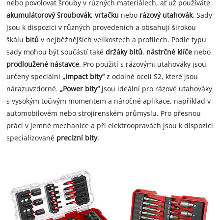
nebo povolovat šrouby v různých materiálech, ať už používáte
akumulátorový šroubovák
,
vrtačku
nebo
rázový utahovák
. Sady
jsou k dispozici v různých provedeních a obsahují širokou
škálu
bitů
v nejběžnějších velikostech a profilech. Podle typu
sady mohou být součástí také
držáky bitů
,
nástrčné klíče
nebo
prodloužené nástavce
. Pro použití s rázovými utahováky jsou
určeny speciální
„impact bity“
z odolné oceli S2, které jsou
nárazuvzdorné.
„Power bity“
jsou ideální pro rázové utahováky
s vysokým točivým momentem a náročné aplikace, například v
automobilovém nebo strojírenském průmyslu. Pro přesnou
práci v jemné mechanice a při elektroopravách jsou k dispozici
specializované
precizní bity
.