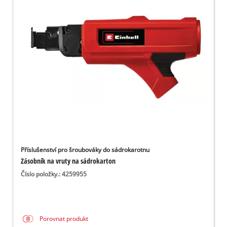
čeština
CS
čeština
English
Deutsch
Příslušenství pro šroubováky do sádrokarotnu
Zásobník na vruty na sádrokarton
Číslo položky.: 4259955
Porovnat produkt