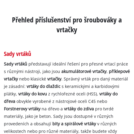
Přehled příslušenství pro šroubováky a
vrtačky
Sady vrtáků
Sady vrtáků
představují ideální řešení pro přesné vrtací práce
s různými nástroji, jako jsou
akumulátorové vrtačky
,
příklepové
vrtačky
nebo klasické
vrtačky
. Správný vrták pro daný materiál
je zásadní:
vrtáky do dlaždic
s keramickými a karbidovými
plátky,
vrtáky do kovu
z rychlořezné oceli (HSS),
vrtáky do
dřeva
obvykle vyrobené z nástrojové oceli C45 nebo
Forstnerovy vrtáky
na dřevo a
vrtáky do zdiva
pro tvrdé
materiály, jako je beton. Sady jsou dostupné v různých
provedeních a obsahují
bity a spirálové vrtáky
v různých
velikostech nebo pro různé materiály, takže budete vždy