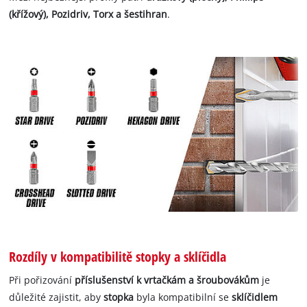
(křížový), Pozidriv, Torx a šestihran
.
Rozdíly v kompatibilitě stopky a sklíčidla
Při pořizování
příslušenství k vrtačkám a šroubovákům
je
důležité zajistit, aby
stopka
byla kompatibilní se
sklíčidlem