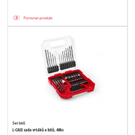
Porovnat produkt
Set bitů
L-CASE sada vrtáků a bitů, 40ks