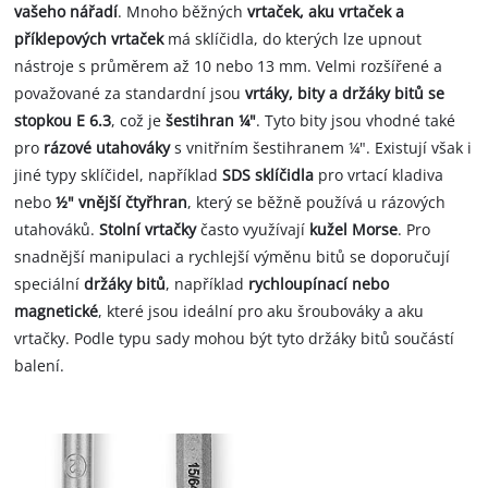
vašeho nářadí
. Mnoho běžných
vrtaček, aku vrtaček a
příklepových vrtaček
má sklíčidla, do kterých lze upnout
nástroje s průměrem až 10 nebo 13 mm. Velmi rozšířené a
považované za standardní jsou
vrtáky, bity a držáky bitů se
stopkou E 6.3
, což je
šestihran ¼"
. Tyto bity jsou vhodné také
pro
rázové utahováky
s vnitřním šestihranem ¼". Existují však i
jiné typy sklíčidel, například
SDS sklíčidla
pro vrtací kladiva
nebo
½" vnější čtyřhran
, který se běžně používá u rázových
utahováků.
Stolní vrtačky
často využívají
kužel Morse
. Pro
snadnější manipulaci a rychlejší výměnu bitů se doporučují
speciální
držáky bitů
, například
rychloupínací nebo
magnetické
, které jsou ideální pro aku šroubováky a aku
vrtačky. Podle typu sady mohou být tyto držáky bitů součástí
balení.