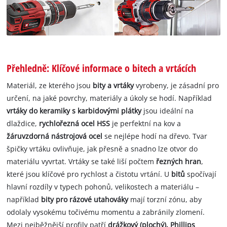
Přehledně: Klíčové informace o bitech a vrtácích
Materiál, ze kterého jsou
bity a vrtáky
vyrobeny, je zásadní pro
určení, na jaké povrchy, materiály a úkoly se hodí. Například
vrtáky do keramiky s karbidovými plátky
jsou ideální na
dlaždice,
rychlořezná ocel HSS
je perfektní na kov a
žáruvzdorná nástrojová ocel
se nejlépe hodí na dřevo. Tvar
špičky vrtáku ovlivňuje, jak přesně a snadno lze otvor do
materiálu vyvrtat. Vrtáky se také liší počtem
řezných hran
,
které jsou klíčové pro rychlost a čistotu vrtání. U
bitů
spočívají
hlavní rozdíly v typech pohonů, velikostech a materiálu –
například
bity pro rázové utahováky
mají torzní zónu, aby
odolaly vysokému točivému momentu a zabránily zlomení.
Mezi nejběžnější profily patří
drážkový (plochý), Phillips