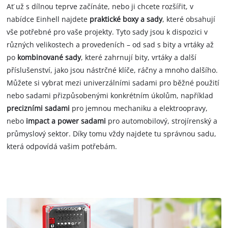
Ať už s dílnou teprve začínáte, nebo ji chcete rozšířit, v
nabídce Einhell najdete
praktické boxy a sady
, které obsahují
vše potřebné pro vaše projekty. Tyto sady jsou k dispozici v
různých velikostech a provedeních – od sad s bity a vrtáky až
po
kombinované sady
, které zahrnují bity, vrtáky a další
příslušenství, jako jsou nástrčné klíče, ráčny a mnoho dalšího.
Můžete si vybrat mezi univerzálními sadami pro běžné použití
nebo sadami přizpůsobenými konkrétním úkolům, například
precizními sadami
pro jemnou mechaniku a elektroopravy,
nebo
impact a power sadami
pro automobilový, strojírenský a
průmyslový sektor. Díky tomu vždy najdete tu správnou sadu,
která odpovídá vašim potřebám.