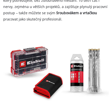
který potřebujete, bez zdlouhavého hledání. To šetří čas i
nervy, zejména u větších projektů, a zajišťuje plynulý pracovní
postup – takže můžete se svým
šroubovákem a vrtačkou
pracovat jako skutečný profesionál.