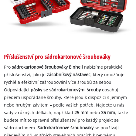
Příslušenství pro sádrokartonové šroubováky
Pro
sádrokartonové šroubováky Einhell
nabízíme praktické
příslušenství, jako je
zásobníkový nástavec
, který umožňuje
rychlé a efektivní zašroubování více šroubů za sebou.
Odpovídající
pásky se sádrokartonovými šrouby
obsahují
předem uspořádané šrouby, které jsou k dispozici s jemným
nebo hrubým závitem – podle vašich potřeb. Najdete u nás
sady v různých délkách, například
25 mm
nebo
35 mm
, takže
budete mít to správné příslušenství pro každý projekt se
sádrokartonem.
Sádrokartonové šroubováky
se používají
především při vnitřních stavebních pracích k pevnému