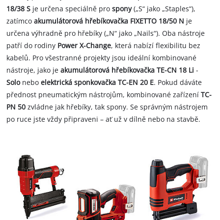
18/38 S
je určena speciálně pro
spony
(„S“ jako „Staples“),
zatímco
akumulátorová hřebíkovačka FIXETTO 18/50 N
je
určena výhradně pro hřebíky („N“ jako „Nails“). Oba nástroje
patří do rodiny
Power X-Change
, která nabízí flexibilitu bez
kabelů. Pro všestranné projekty jsou ideální kombinované
nástroje, jako je
akumulátorová hřebíkovačka TE-CN 18 Li
-
Solo
nebo
elektrická sponkovačka TC-EN 20 E
. Pokud dáváte
přednost pneumatickým nástrojům, kombinované zařízení
TC-
PN 50
zvládne jak hřebíky, tak spony. Se správným nástrojem
po ruce jste vždy připraveni – ať už v dílně nebo na stavbě.