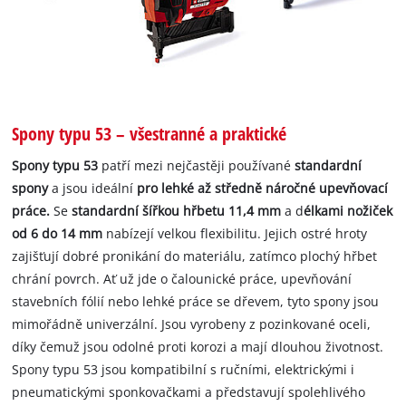
Spony typu 53 – všestranné a praktické
Spony typu 53
patří mezi nejčastěji používané
standardní
spony
a jsou ideální
pro lehké až středně náročné upevňovací
práce.
Se
standardní šířkou hřbetu 11,4 mm
a d
élkami nožiček
od 6 do 14 mm
nabízejí velkou flexibilitu. Jejich ostré hroty
zajišťují dobré pronikání do materiálu, zatímco plochý hřbet
chrání povrch. Ať už jde o čalounické práce, upevňování
stavebních fólií nebo lehké práce se dřevem, tyto spony jsou
mimořádně univerzální. Jsou vyrobeny z pozinkované oceli,
díky čemuž jsou odolné proti korozi a mají dlouhou životnost.
Spony typu 53 jsou kompatibilní s ručními, elektrickými i
pneumatickými sponkovačkami a představují spolehlivého