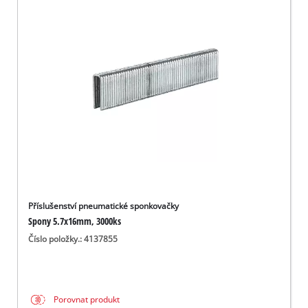
Příslušenství pneumatické sponkovačky
Spony 5.7x16mm, 3000ks
Číslo položky.: 4137855
Porovnat produkt