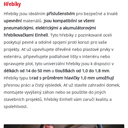
Hřebíky
Hřebíky jsou ideálním
příslušenstvím
pro bezpečné a trvalé
upevnění
materiálů.
Jsou kompatibilní se všemi
pneumatickými, elektrickými a akumulátorovými
hřebíkovačkami Einhell
. Tyto hřebíky z pozinkované oceli
poskytují pevné a odolné spojení proti korozi pro vaše
projekty. Ať už upevňujete dřevěné nebo plastové prvky v
exteriéru, připevňujete podlahové lišty v interiéru nebo
opravujete plot, tyto univerzální hřebíky jsou k dispozici v
délkách od 14 do 50 mm
a
tloušťkách od 1,0 do 1,8 mm
.
Hřebíky typu b
rad s průměrem hlavičky 1,0 mm umožňují
přesnou práci a čistý výsledek. Ať už stavíte zahradní domek,
montujete vyvýšený záhon nebo se pouštíte do jiných
stavebních projektů, hřebíky Einhell vám zaručí kvalitu a
spolehlivost.