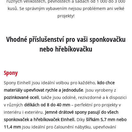
různých velikostech, pevnostech a sadách od 1 000 do 3 000
kusů. Se správným vybavením nejsou problémem ani velké
projekty!
Vhodné příslušenství pro vaši sponkovačku
nebo hřebíkovačku
Spony
Spony Einhell jsou ideální volbou pro každého,
kdo chce
materiály upevňovat rychle a jednoduše
. Jsou vyrobeny z
pozinkované oceli
, takže jsou odolné, rezivzdorné a k dispozici
v různých
délkách od 8 do 40 mm
– perfektní pro projekty v
interiéru i exteriéru.
Jemné drátové spony pasují do všech
sponkovaček a hřebíkovaček Einhell.
Díky
šířkám 5,7 mm nebo
11,4 mm
jsou ideální pro čalounění nábytku, upevňování