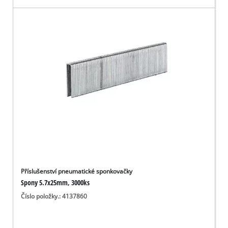
Příslušenství pneumatické sponkovačky
Spony 5.7x25mm, 3000ks
Číslo položky.: 4137860