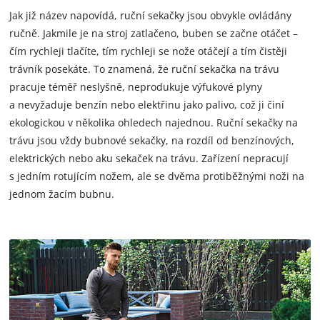
Jak již název napovídá, ruční sekačky jsou obvykle ovládány
ručně. Jakmile je na stroj zatlačeno, buben se začne otáčet –
čím rychleji tlačíte, tím rychleji se nože otáčejí a tím čistěji
trávník posekáte. To znamená, že ruční sekačka na trávu
pracuje téměř neslyšně, neprodukuje výfukové plyny
a nevyžaduje benzín nebo elektřinu jako palivo, což ji činí
ekologickou v několika ohledech najednou. Ruční sekačky na
trávu jsou vždy bubnové sekačky, na rozdíl od benzínových,
elektrických nebo aku sekaček na trávu. Zařízení nepracují
s jedním rotujícím nožem, ale se dvěma protiběžnými noži na
jednom žacím bubnu.