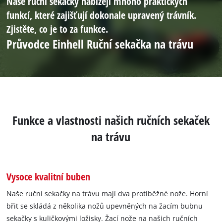
Naše ruční sekačky nabízejí mnoho praktických
funkcí, které zajišťují dokonale upravený trávník.
Zjistěte, co je to za funkce.
Průvodce Einhell Ruční sekačka na trávu
Funkce a vlastnosti našich ručních sekaček
na trávu
Vysoce kvalitní buben
Naše ruční sekačky na trávu mají dva protiběžné nože. Horní
břit se skládá z několika nožů upevněných na žacím bubnu
sekačky s kuličkovými ložisky. Žací nože na našich ručních