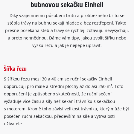
bubnovou sekačku Einhell
Díky vzájemnému působení břitu a protiběžného břitu se
stébla trávy na bubnu sekají hladce a bez roztřepení. Takto
přesně posekaná stébla trávy se rychleji zotavují, nevysychají,
a proto nehnědnou. Dáme vám tipy, jakou zvolit šířku nebo
výšku řezu a jak je nejlépe upravit.
Šířka řezu
S šířkou řezu mezi 30 a 40 cm se ruční sekačky Einhell
doporučují pro malé a střední plochy až do asi 250 m². Toto
doporučení je způsobeno skutečností, že ruční sečení
vyžaduje více času a síly než sekání trávníku s sekačkou
s motorem. Kromě toho závisí velikost trávníku, který může být
posečen ruční sekačkou, především na síle a vytrvalosti
uživatele.