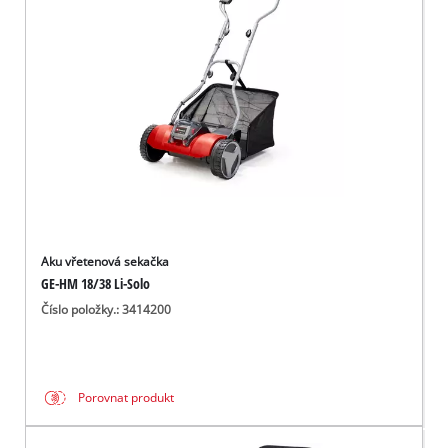
čeština
CS
čeština
English
Deutsch
Aku vřetenová sekačka
GE-HM 18/38 Li-Solo
Číslo položky.: 3414200
Porovnat produkt