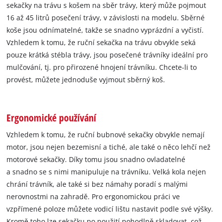
sekačky na trávu s košem na sběr trávy, který může pojmout
16 až 45 litrů posečení trávy, v závislosti na modelu. Sběrné
koše jsou odnímatelné, takže se snadno vyprázdní a vyčistí.
Vzhledem k tomu, že ruční sekačka na trávu obvykle seká
pouze krátká stébla trávy, jsou posečené trávníky ideální pro
mulčování, tj. pro přirozené hnojení trávníku. Chcete-li to
provést, můžete jednoduše vyjmout sběrný koš.
Ergonomické používání
Vzhledem k tomu, že ruční bubnové sekačky obvykle nemají
motor, jsou nejen bezemisní a tiché, ale také o něco lehčí než
motorové sekačky. Díky tomu jsou snadno ovladatelné
a snadno se s nimi manipuluje na trávníku. Velká kola nejen
chrání trávník, ale také si bez námahy poradí s malými
nerovnostmi na zahradě. Pro ergonomickou práci ve
vzpřímené poloze můžete vodicí lištu nastavit podle své výšky.
Kromě toho lze sekačku po použití pohodlně skladovat, což