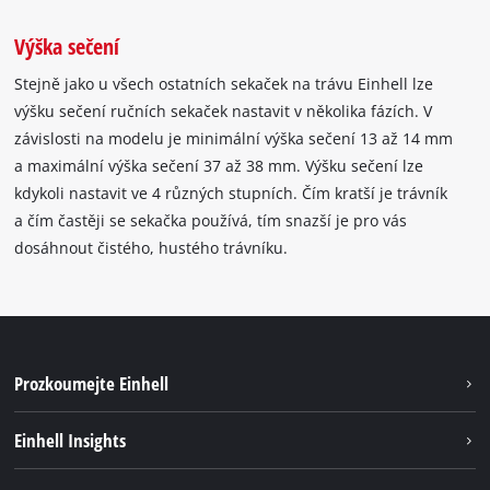
Výška sečení
Stejně jako u všech ostatních sekaček na trávu Einhell lze
výšku sečení ručních sekaček nastavit v několika fázích. V
závislosti na modelu je minimální výška sečení 13 až 14 mm
a maximální výška sečení 37 až 38 mm. Výšku sečení lze
kdykoli nastavit ve 4 různých stupních. Čím kratší je trávník
a čím častěji se sekačka používá, tím snazší je pro vás
dosáhnout čistého, hustého trávníku.
Prozkoumejte Einhell
Udržitelnost
Einhell Insights
Servis
Kariéra