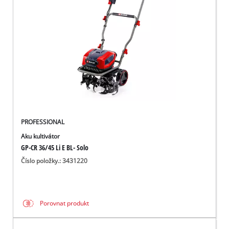
čeština
CS
čeština
English
Deutsch
PROFESSIONAL
Aku kultivátor
GP-CR 36/45 Li E BL- Solo
Číslo položky.: 3431220
Porovnat produkt