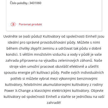
Číslo položky.: 3431060
Porovnat produkt
Uvolněte se (vaši půdu)! Kultivátory od společnosti Einhell jsou
ideální pro správné provzdušňování půdy. Můžete s nimi
během chvilky zkypřit zeminu a udržovat tak půdu v dobré
kondici. S větším množstvím vzduchu a vody v půdě je vaše
zahrada připravena na výsadbu zeleninových záhonů. Naše
stroje vám umožní pracovat obzvlášť efektivně a ušetřit
spoustu energie při kultivaci půdy. Podle svých individuálních
potřeb si můžete vybrat mezi výkonnými benzinovými
kultivátory, felxibilními akumulátorovými kultivátory z rodiny
Power X-Change a klasickými elektrickými kultivátory. Objevte
kultivátory od společnosti Einhell a staňte se jedničkou na vaší
zahradě!