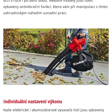
drží v ruce i po delší dobu. Některé modely jsou navíc
vybaveny antivibrační funkcí, která vám při manipulaci s tímto
zahradnickým nářadím usnadní práci.
Individuální nastavení výkonu
Naše elektrické i akumulátorové vysavače listí jsou vybaveny