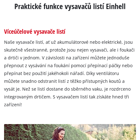
Praktické funkce vysavačů listí Einhell
Víceúčelové vysavače listí
Naše vysavače listí, ať už akumulátorové nebo elektrické, jsou
skutečně všestranné, protože jsou nejen vysavači, ale i foukači
a drtiči v jednom. V závislosti na zařízení můžete jednoduše
přepnout z vysávání na foukání pomocí přepínací páčky nebo
přepínat bez použití jakéhokoli nářadí. Díky ventilátoru
můžete snadno odstranit listí z těžko přístupných koutů a
vysát je. Než se listí dostane do sběrného vaku, je rozdrceno
integrovaným drtičem. S vysavačem listí tak získáte hned tři
zařízení!