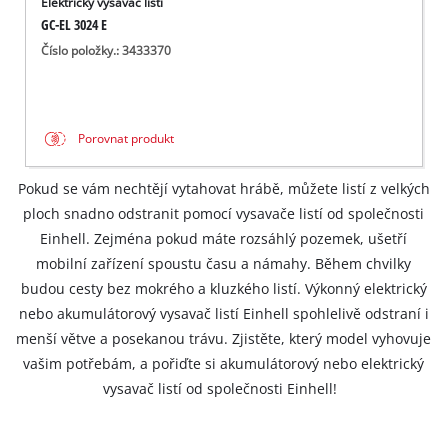
Elektrický vysavač listí
GC-EL 3024 E
Číslo položky.: 3433370
Porovnat produkt
Pokud se vám nechtějí vytahovat hrábě, můžete listí z velkých
ploch snadno odstranit pomocí vysavače listí od společnosti
Einhell. Zejména pokud máte rozsáhlý pozemek, ušetří
mobilní zařízení spoustu času a námahy. Během chvilky
budou cesty bez mokrého a kluzkého listí. Výkonný elektrický
nebo akumulátorový vysavač listí Einhell spohlelivě odstraní i
menší větve a posekanou trávu. Zjistěte, který model vyhovuje
vašim potřebám, a pořiďte si akumulátorový nebo elektrický
vysavač listí od společnosti Einhell!