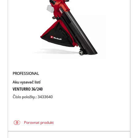
čeština
CS
čeština
English
Deutsch
PROFESSIONAL
Aku vysavač listí
VENTURRO 36/240
Číslo položky.: 3433640
Porovnat produkt