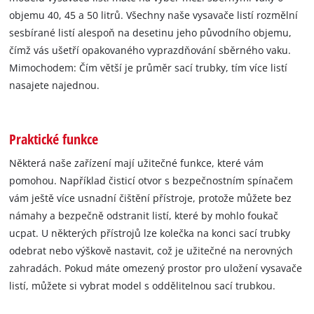
objemu 40, 45 a 50 litrů. Všechny naše vysavače listí rozmělní
sesbírané listí alespoň na desetinu jeho původního objemu,
čímž vás ušetří opakovaného vyprazdňování sběrného vaku.
Mimochodem: Čím větší je průměr sací trubky, tím více listí
nasajete najednou.
Praktické funkce
Některá naše zařízení mají užitečné funkce, které vám
pomohou. Například čisticí otvor s bezpečnostním spínačem
vám ještě více usnadní čištění přístroje, protože můžete bez
námahy a bezpečně odstranit listí, které by mohlo foukač
ucpat. U některých přístrojů lze kolečka na konci sací trubky
odebrat nebo výškově nastavit, což je užitečné na nerovných
zahradách. Pokud máte omezený prostor pro uložení vysavače
listí, můžete si vybrat model s oddělitelnou sací trubkou.