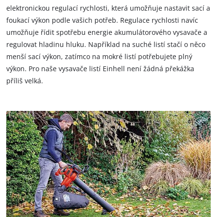
elektronickou regulací rychlosti, která umožňuje nastavit sací a
foukací výkon podle vašich potřeb. Regulace rychlosti navíc
umožňuje řídit spotřebu energie akumulátorového vysavače a
regulovat hladinu hluku. Například na suché listí stačí o něco
menší sací výkon, zatímco na mokré listí potřebujete plný
výkon. Pro naše vysavače listí Einhell není žádná překážka
příliš velká.