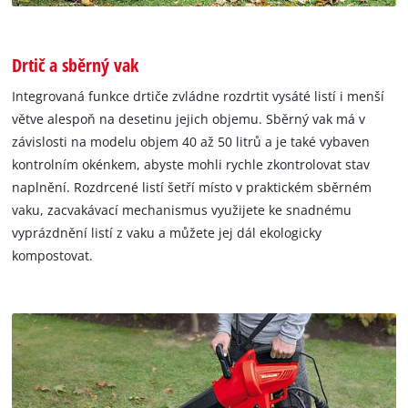
Drtič a sběrný vak
Integrovaná funkce drtiče zvládne rozdrtit vysáté listí i menší
větve alespoň na desetinu jejich objemu. Sběrný vak má v
závislosti na modelu objem 40 až 50 litrů a je také vybaven
kontrolním okénkem, abyste mohli rychle zkontrolovat stav
naplnění. Rozdrcené listí šetří místo v praktickém sběrném
vaku, zacvakávací mechanismus využijete ke snadnému
vyprázdnění listí z vaku a můžete jej dál ekologicky
kompostovat.