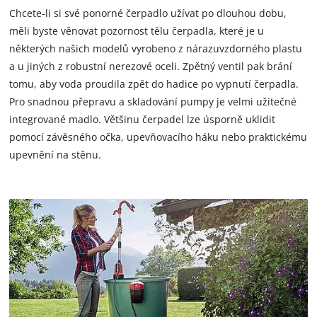
Chcete-li si své ponorné čerpadlo užívat po dlouhou dobu,
měli byste věnovat pozornost tělu čerpadla, které je u
některých našich modelů vyrobeno z nárazuvzdorného plastu
a u jiných z robustní nerezové oceli. Zpětný ventil pak brání
tomu, aby voda proudila zpět do hadice po vypnutí čerpadla.
Pro snadnou přepravu a skladování pumpy je velmi užitečné
integrované madlo. Většinu čerpadel lze úsporně uklidit
pomocí závěsného očka, upevňovacího háku nebo praktickému
upevnění na stěnu.