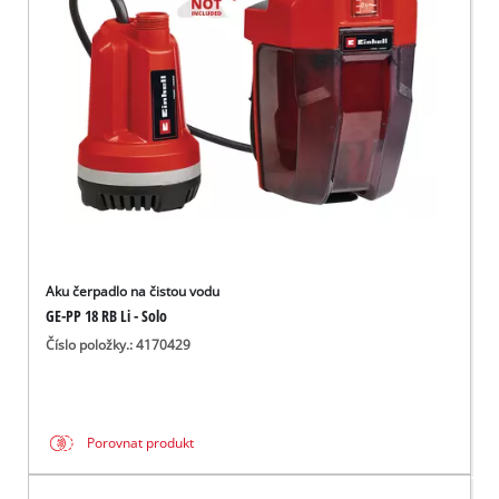
čeština
CS
čeština
English
Deutsch
Aku čerpadlo na čistou vodu
GE-PP 18 RB Li - Solo
Číslo položky.: 4170429
Porovnat produkt