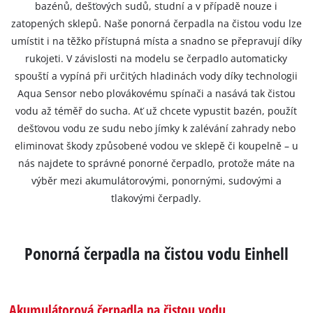
bazénů, dešťových sudů, studní a v případě nouze i
zatopených sklepů. Naše ponorná čerpadla na čistou vodu lze
umístit i na těžko přístupná místa a snadno se přepravují díky
rukojeti. V závislosti na modelu se čerpadlo automaticky
spouští a vypíná při určitých hladinách vody díky technologii
Aqua Sensor nebo plovákovému spínači a nasává tak čistou
vodu až téměř do sucha. Ať už chcete vypustit bazén, použít
dešťovou vodu ze sudu nebo jímky k zalévání zahrady nebo
eliminovat škody způsobené vodou ve sklepě či koupelně – u
nás najdete to správné ponorné čerpadlo, protože máte na
výběr mezi akumulátorovými, ponornými, sudovými a
tlakovými čerpadly.
Ponorná čerpadla na čistou vodu Einhell
Akumulátorová čerpadla na čistou vodu