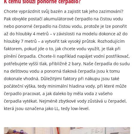
K čemu slouží ponorné čerpadlo?
Chcete vyprázdnit svůj bazén a zajistit tak jeho zazimování?
Pak obvykle postačí akumulátorové čerpadlo na čistou vodu
nebo ponorné čerpadlo na čistou vodu, protože je lze ponořit
až do hloubky 4 metrů – v závislosti na modelu dokonce až do
hloubky 7 metrů – a vytvořit tak vysoký průtok. Rozhodujícím
faktorem, pokud jde o to, jak chcete vodu využít, je tlak při
plnění čerpadla. Chcete-li například napájet vodní postřikovač,
potřebujete vyšší tlak, přibližně 2 bary. Naše čerpadla do sudu
na dešťovou vodu a ponorná tlaková čerpadla jsou k tomu
dokonale vhodná. Důležitými faktory při nákupu jsou také
počáteční výška, tedy minimální hladina vody, při které může
čerpadlo pracovat, a jak daleko by měla voda z vašeho
čerpadla vytékat. Nejméně zbytkové vody zůstává u čerpadel,
která jsou označena jako LL, tedy low-level.