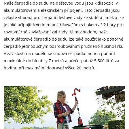
Naše čerpadla do sudu na dešťovou vodu jsou k dispozici v
akumulátorovém a elektrickém připojení. Tato čerpadla jsou
zvláště vhodná pro čerpání dešťové vody ze sudů a jímek a lze
je také připojit k vodním postřikovačům s tlakem až 2 bary pro
rovnoměrné zavlažování zahrady. Mimochodem, naše
akumulátorové čerpadlo do sudu lze také použít jako ponorné
čerpadlo jednoduchým odšroubováním pružného husího krku.
V závislosti na modelu se sudová čerpadla mohou ponořit
maximálně do hloubky 7 metrů a přečerpat až 5 500 litrů za
hodinu při maximální dopravní výšce 20 metrů.