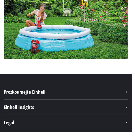
Prozkoumejte Einhell
Udržitelnost
Einhell Insights
Servis
Kariéra
Legal
Systém akumulátorů
Einhell celosvětově