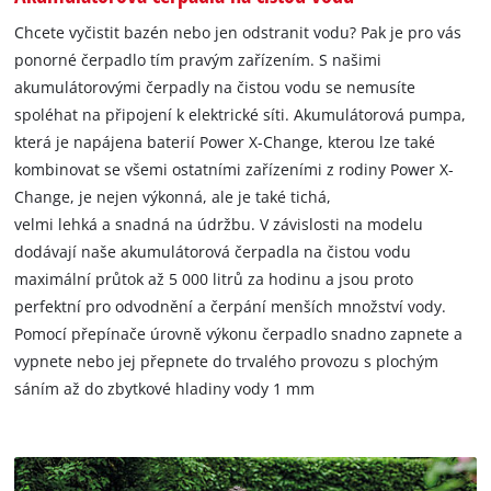
Chcete vyčistit bazén nebo jen odstranit vodu? Pak je pro vás
ponorné čerpadlo tím pravým zařízením. S našimi
akumulátorovými čerpadly na čistou vodu se nemusíte
spoléhat na připojení k elektrické síti. Akumulátorová pumpa,
která je napájena baterií Power X-Change, kterou lze také
kombinovat se všemi ostatními zařízeními z rodiny Power X-
Change, je nejen výkonná, ale je také tichá,
velmi lehká a snadná na údržbu. V závislosti na modelu
dodávají naše akumulátorová čerpadla na čistou vodu
maximální průtok až 5 000 litrů za hodinu a jsou proto
perfektní pro odvodnění a čerpání menších množství vody.
Pomocí přepínače úrovně výkonu čerpadlo snadno zapnete a
vypnete nebo jej přepnete do trvalého provozu s plochým
sáním až do zbytkové hladiny vody 1 mm