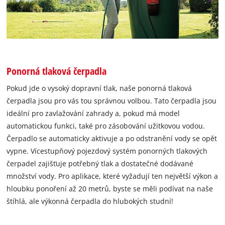
Ponorná tlaková čerpadla
Pokud jde o vysoký dopravní tlak, naše ponorná tlaková
čerpadla jsou pro vás tou správnou volbou. Tato čerpadla jsou
ideální pro zavlažování zahrady a, pokud má model
automatickou funkci, také pro zásobování užitkovou vodou.
Čerpadlo se automaticky aktivuje a po odstranění vody se opět
vypne. Vícestupňový pojezdový systém ponorných tlakových
čerpadel zajišťuje potřebný tlak a dostatečné dodávané
množství vody. Pro aplikace, které vyžadují ten největší výkon a
hloubku ponoření až 20 metrů, byste se měli podívat na naše
štíhlá, ale výkonná čerpadla do hlubokých studní!