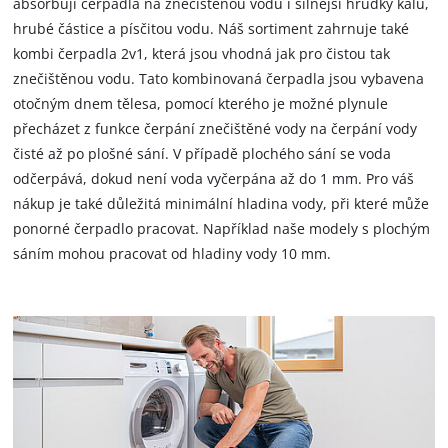
absorbují čerpadla na znečištěnou vodu i silnější hrudky kalu,
hrubé částice a písčitou vodu. Náš sortiment zahrnuje také
kombi čerpadla 2v1, která jsou vhodná jak pro čistou tak
znečištěnou vodu. Tato kombinovaná čerpadla jsou vybavena
otočným dnem tělesa, pomocí kterého je možné plynule
přecházet z funkce čerpání znečištěné vody na čerpání vody
čisté až po plošné sání. V případě plochého sání se voda
odčerpává, dokud není voda vyčerpána až do 1 mm. Pro váš
nákup je také důležitá minimální hladina vody, při které může
ponorné čerpadlo pracovat. Například naše modely s plochým
sáním mohou pracovat od hladiny vody 10 mm.