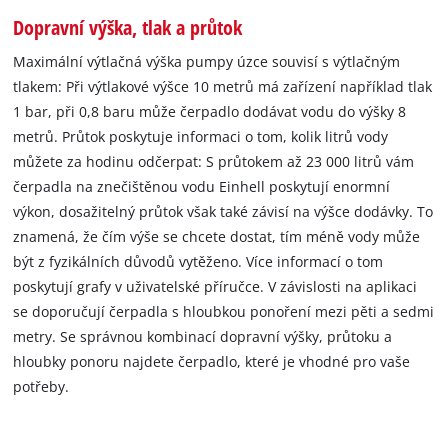
Dopravní výška, tlak a průtok
Maximální výtlačná výška pumpy úzce souvisí s výtlačným
tlakem: Při výtlakové výšce 10 metrů má zařízení například tlak
1 bar, při 0,8 baru může čerpadlo dodávat vodu do výšky 8
metrů. Průtok poskytuje informaci o tom, kolik litrů vody
můžete za hodinu odčerpat: S průtokem až 23 000 litrů vám
čerpadla na znečištěnou vodu Einhell poskytují enormní
výkon, dosažitelný průtok však také závisí na výšce dodávky. To
znamená, že čím výše se chcete dostat, tím méně vody může
být z fyzikálních důvodů vytěženo. Více informací o tom
poskytují grafy v uživatelské příručce. V závislosti na aplikaci
se doporučují čerpadla s hloubkou ponoření mezi pěti a sedmi
metry. Se správnou kombinací dopravní výšky, průtoku a
hloubky ponoru najdete čerpadlo, které je vhodné pro vaše
potřeby.