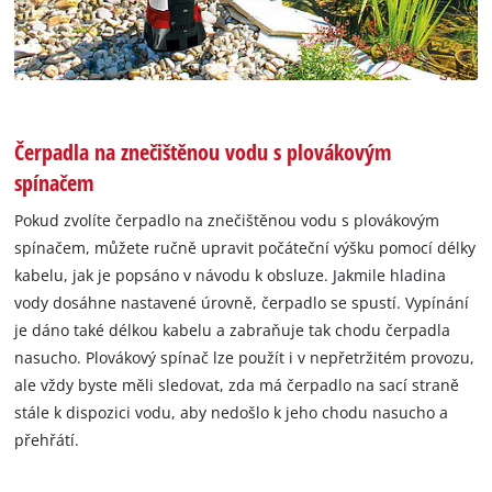
Čerpadla na znečištěnou vodu s plovákovým
spínačem
Pokud zvolíte čerpadlo na znečištěnou vodu s plovákovým
spínačem, můžete ručně upravit počáteční výšku pomocí délky
kabelu, jak je popsáno v návodu k obsluze. Jakmile hladina
vody dosáhne nastavené úrovně, čerpadlo se spustí. Vypínání
je dáno také délkou kabelu a zabraňuje tak chodu čerpadla
nasucho. Plovákový spínač lze použít i v nepřetržitém provozu,
ale vždy byste měli sledovat, zda má čerpadlo na sací straně
stále k dispozici vodu, aby nedošlo k jeho chodu nasucho a
přehřátí.