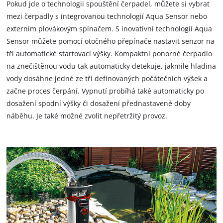
Pokud jde o technologii spouštění čerpadel, můžete si vybrat
mezi čerpadly s integrovanou technologií Aqua Sensor nebo
externím plovákovým spínačem. S inovativní technologií Aqua
Sensor můžete pomocí otočného přepínače nastavit senzor na
tři automatické startovací výšky. Kompaktní ponorné čerpadlo
na znečištěnou vodu tak automaticky detekuje, jakmile hladina
vody dosáhne jedné ze tří definovaných počátečních výšek a
začne proces čerpání. Vypnutí probíhá také automaticky po
dosažení spodní výšky či dosažení přednastavené doby
náběhu. Je také možné zvolit nepřetržitý provoz.