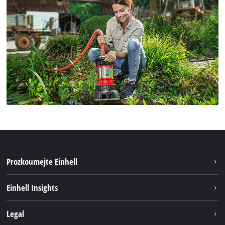
Prozkoumejte Einhell
Udržitelnost
Einhell Insights
Servis
Kariéra
Legal
Systém akumulátorů
Einhell celosvětově