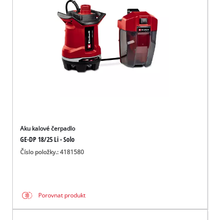
čeština
CS
čeština
English
Deutsch
Aku kalové čerpadlo
GE-DP 18/25 Li - Solo
Číslo položky.: 4181580
Porovnat produkt