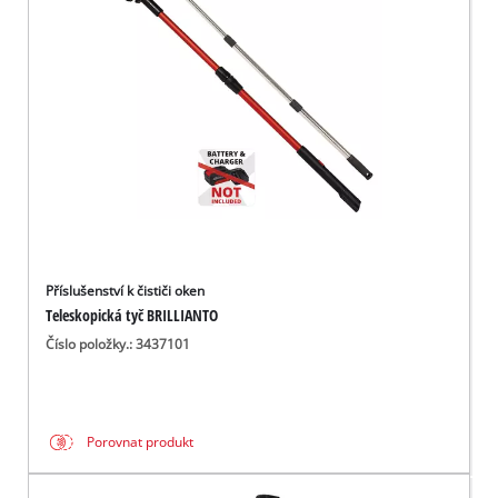
čeština
CS
čeština
English
Deutsch
Příslušenství k čističi oken
Teleskopická tyč BRILLIANTO
Číslo položky.: 3437101
Porovnat produkt