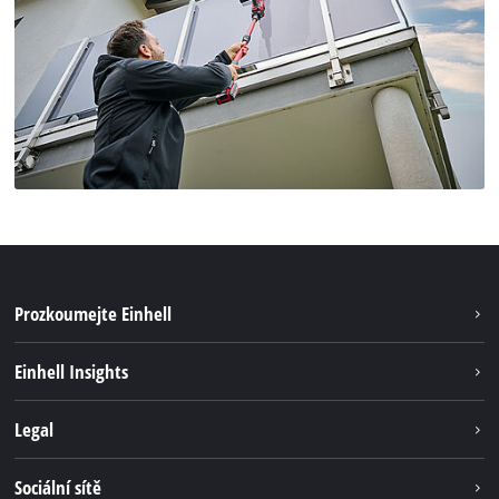
Prozkoumejte Einhell
Udržitelnost
Einhell Insights
Servis
Kariéra
Legal
Systém akumulátorů
Einhell celosvětově
Tiráž
Sociální sítě