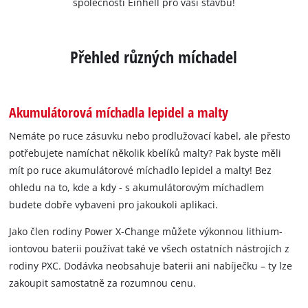
společnosti Einhell pro vaši stavbu!
Přehled různých míchadel
Akumulátorová míchadla lepidel a malty
Nemáte po ruce zásuvku nebo prodlužovací kabel, ale přesto
potřebujete namíchat několik kbelíků malty? Pak byste měli
mít po ruce akumulátorové míchadlo lepidel a malty! Bez
ohledu na to, kde a kdy - s akumulátorovým míchadlem
budete dobře vybaveni pro jakoukoli aplikaci.
Jako člen rodiny Power X-Change můžete výkonnou lithium-
iontovou baterii používat také ve všech ostatních nástrojích z
rodiny PXC. Dodávka neobsahuje baterii ani nabíječku – ty lze
zakoupit samostatně za rozumnou cenu.