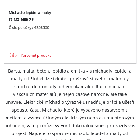
Míchadlo lepidel a malty
TC-MX 1400-2 E
Číslo položky.: 4258550
Porovnat produkt
Barva, malta, beton, lepidlo a omítka – s míchadly lepidel a
malty od Einhell lze tekuté i práškové stavební materiály
smíchat dohromady během okamžiku. Ruční míchání
viskózních materiálů je nejen časově náročné, ale také
únavné. Elektrické míchadlo výrazně usnadňuje práci a ušetří
spoustu času. Míchadlo, které je vybaveno nástavcem s
metlami a vysoce účinným elektrickým nebo akumulátorovým
pohonem, vám pomůže vytvořit dokonalou směs pro každý váš
projekt. Najděte to správné míchadlo lepidel a malty od