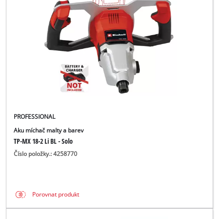
čeština
CS
čeština
English
Deutsch
PROFESSIONAL
Aku míchač malty a barev
TP-MX 18-2 Li BL - Solo
Číslo položky.: 4258770
Porovnat produkt