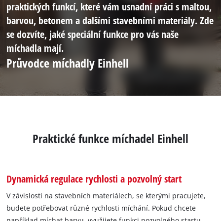
praktických funkcí, které vám usnadní práci s maltou,
barvou, betonem a dalšími stavebními materiály. Zde
se dozvíte, jaké speciální funkce pro vás naše
míchadla mají.
Průvodce míchadly Einhell
Praktické funkce míchadel Einhell
Dynamická regulace rychlosti a pozvolný start
V závislosti na stavebních materiálech, se kterými pracujete,
budete potřebovat různé rychlosti míchání. Pokud chcete
například míchat barvu, využijete funkci pozvolného startu