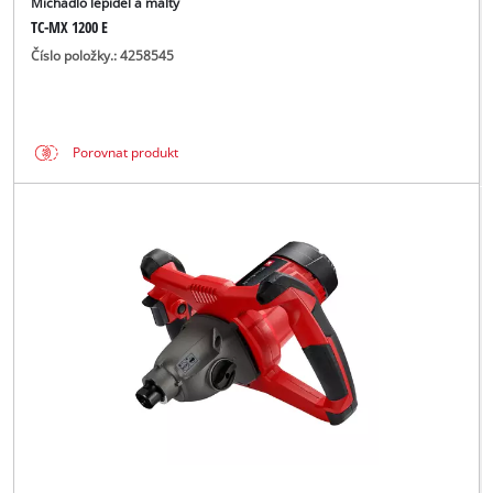
Míchadlo lepidel a malty
TC-MX 1200 E
Číslo položky.: 4258545
Porovnat produkt