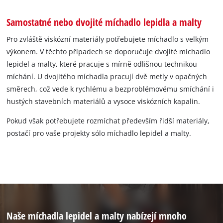
Samostatné nebo dvojité míchadlo lepidla a malty
Pro zvláště viskózní materiály potřebujete míchadlo s velkým
výkonem. V těchto případech se doporučuje dvojité míchadlo
lepidel a malty, které pracuje s mírně odlišnou technikou
míchání. U dvojitého míchadla pracují dvě metly v opačných
směrech, což vede k rychlému a bezproblémovému smíchání i
hustých stavebních materiálů a vysoce viskózních kapalin.
Pokud však potřebujete rozmíchat především řidší materiály,
postačí pro vaše projekty sólo míchadlo lepidel a malty.
Naše míchadla lepidel a malty nabízejí mnoho