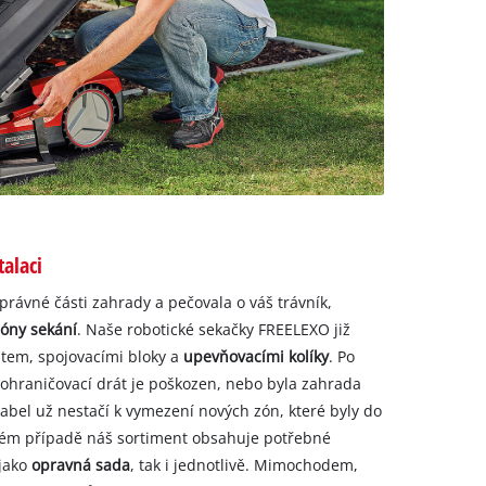
alaci
právné části zahrady a pečovala o váš trávník,
zóny sekání
. Naše robotické sekačky FREELEXO již
átem, spojovacími bloky a
upevňovacími kolíky
. Po
e ohraničovací drát je poškozen, nebo byla zahrada
abel už nestačí k vymezení nových zón, které byly do
ovém případě náš sortiment obsahuje potřebné
 jako
opravná sada
, tak i jednotlivě. Mimochodem,