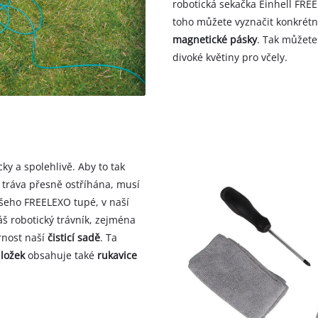
robotická sekačka Einhell FRE
toho můžete vyznačit konkrétní
magnetické pásky
. Tak můžete
divoké květiny pro včely.
y a spolehlivě. Aby to tak
 tráva přesně ostříhána, musí
ašeho FREELEXO tupé, v naší
áš robotický trávník, zejména
rnost naší
čisticí sadě
. Ta
ložek
obsahuje také
rukavice