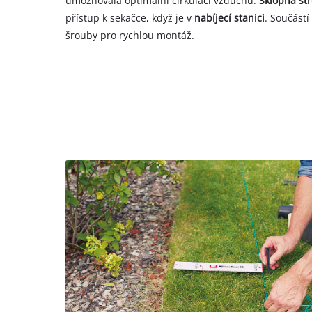
umožňovala optimální cirkulaci vzduchu.
Sklopná st
přístup k sekačce, když je v
nabíjecí stanici
. Součástí
šrouby pro rychlou montáž.