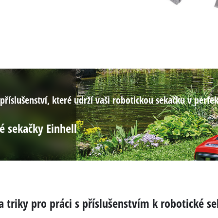
ní příslušenství, které udrží vaši robotickou sekačku v perf
é sekačky Einhell
a triky pro práci s příslušenstvím k robotické s