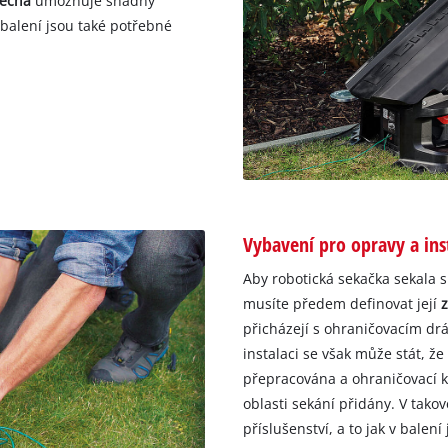
řecha
umožňuje snadný
 balení jsou také potřebné
Vybavení pro opravy a inst
Aby robotická sekačka sekala s
musíte předem definovat její
přicházejí s ohraničovacím dr
instalaci se však může stát, ž
přepracována a ohraničovací k
oblasti sekání přidány. V tak
příslušenství, a to jak v balení