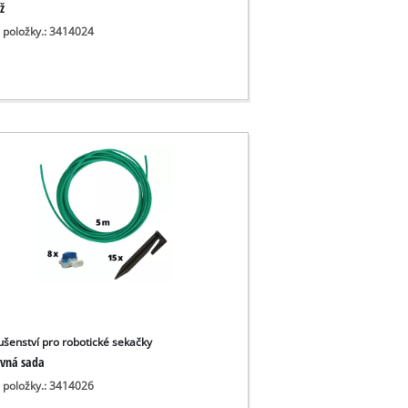
ž
o položky.: 3414024
lušenství pro robotické sekačky
vná sada
o položky.: 3414026