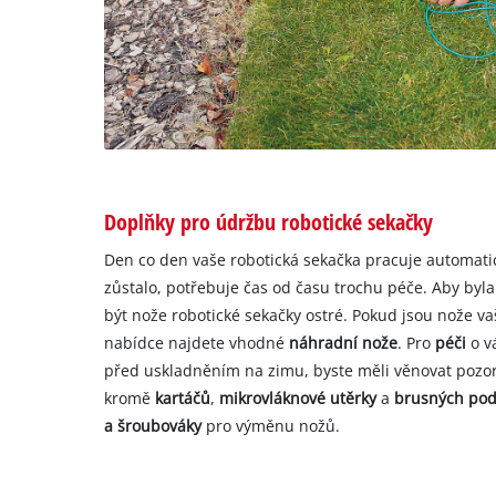
Doplňky pro údržbu robotické sekačky
Den co den vaše robotická sekačka pracuje automatick
zůstalo, potřebuje čas od času trochu péče. Aby byla
být nože robotické sekačky ostré. Pokud jsou nože v
nabídce najdete vhodné
náhradní nože
. Pro
péči
o v
před uskladněním na zimu, byste měli věnovat pozo
kromě
kartáčů
,
mikrovláknové utěrky
a
brusných pod
a šroubováky
pro výměnu nožů.