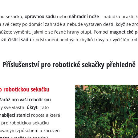
kou sekačku,
opravnou sadu
nebo
náhradní nože
– nabídka praktic
a své cesty po domácí zahradě a nebude vystaven dešti, když se z
ůžete vyměnit, jakmile se řezné hrany otupí. Pomocí
magnetické p
užít
čisticí sadu
k odstranění odolných zbytků trávy a k vyčištění ro
Příslušenství pro robotické sekačky přehledně
o robotickou sekačku
Garáž pro vaši robotickou
dy své vlastní
úkryt
. Tato
nabíjecí stanici
robota a která
ž pro robotickou sekačku
rolovaným způsobem a zároveň