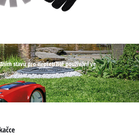
ektním stavu pro nepřetržité používání ve
ekačce