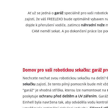
Ať už se jedná o
garáž
speciálně pro vaši robotic
zajistí, že váš FREELEXO bude optimálně vybaven n
dojde k přerušení vodiče, zatímco
náhradní nože
m
CAM neměl sekat. A po dokončení práce lze po
Domov pro vaši robotickou sekačku: garáž pr
Nechcete nechat svou robotickou sekačku na dešti?
sekačku
zajistí, že tento pilný pomocník bude mít vž
"garáž" je vhodná stříška, kterou lze namontovat na
poskytuje
ochranu před deštěm a UV zářením
. Gará
Einhell byla navržena tak, aby odváděla vodu kont