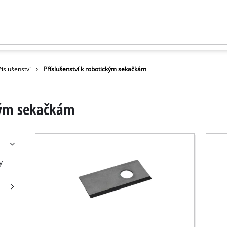
íslušenství
Příslušenství k robotickým sekačkám
ckým sekačkám
y