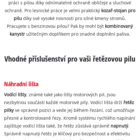
práci s pilou díky odnímatelné ochraně obličeje a sluchové
ochraně. Pro lesnické práce je velmi praktický
kozař‑stojan pro
pilu
díky své vysoké nosnosti pro silné kmeny stromů.
Pracujete s benzinovou pilou? Pak by mohl být
kombinovaný
kanystr
užitečným doplňkem pro snadné doplnění paliva.
Vhodné příslušenství pro vaši řetězovou pilu
Náhradní lišta
Vodící lišty
, známé také jako lišty motorových pil, jsou
nezbytnou součástí každé motorové pily. Vodící lišta drží
řetěz
pilky
ve správné pozici a vede jej během řezání, což umožňuje
přesné a kontrolované řezy. Kromě systému rychlého napínání
zajišťuje vodící lišta také, že řetěz zůstává správně
napnutý
.
Správně napnutý řetěz je klíčový pro bezpečnost a efektivitu