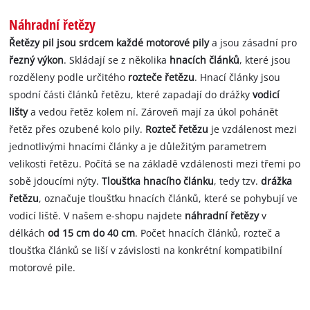
Náhradní řetězy
Řetězy pil jsou srdcem každé motorové pily
a jsou zásadní pro
řezný výkon
. Skládají se z několika
hnacích článků
, které jsou
rozděleny podle určitého
rozteče řetězu
. Hnací články jsou
spodní části článků řetězu, které zapadají do drážky
vodicí
lišty
a vedou řetěz kolem ní. Zároveň mají za úkol pohánět
řetěz přes ozubené kolo pily.
Rozteč řetězu
je vzdálenost mezi
jednotlivými hnacími články a je důležitým parametrem
velikosti řetězu. Počítá se na základě vzdálenosti mezi třemi po
sobě jdoucími nýty.
Tloušťka hnacího článku
, tedy tzv.
drážka
řetězu
, označuje tloušťku hnacích článků, které se pohybují ve
vodicí liště. V našem e-shopu najdete
náhradní řetězy
v
délkách
od 15 cm do 40 cm
. Počet hnacích článků, rozteč a
tloušťka článků se liší v závislosti na konkrétní kompatibilní
motorové pile.