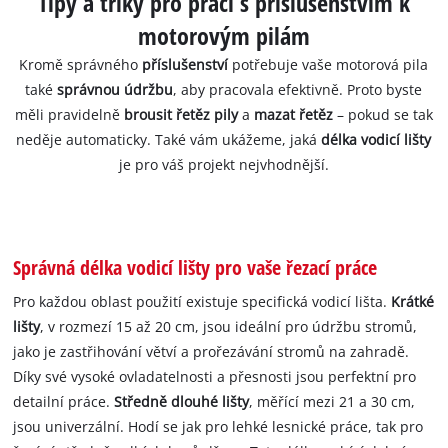
Tipy a triky pro práci s příslušenstvím k
motorovým pilám
Kromě správného
příslušenství
potřebuje vaše motorová pila
také
správnou údržbu
, aby pracovala efektivně. Proto byste
měli pravidelně
brousit řetěz pily
a
mazat řetěz
– pokud se tak
neděje automaticky. Také vám ukážeme, jaká
délka vodicí lišty
je pro váš projekt nejvhodnější.
Správná délka vodicí lišty pro vaše řezací práce
Pro každou oblast použití existuje specifická vodicí lišta.
Krátké
lišty
, v rozmezí 15 až 20 cm, jsou ideální pro údržbu stromů,
jako je zastřihování větví a prořezávání stromů na zahradě.
Díky své vysoké ovladatelnosti a přesnosti jsou perfektní pro
detailní práce.
Středně dlouhé lišty
, měřící mezi 21 a 30 cm,
jsou univerzální. Hodí se jak pro lehké lesnické práce, tak pro