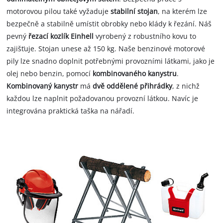
motorovou pilou také vyžaduje
stabilní stojan
, na kterém lze
bezpečně a stabilně umístit obrobky nebo klády k řezání. Náš
pevný
řezací kozlík Einhell
vyrobený z robustního kovu to
zajišťuje. Stojan unese až 150 kg. Naše benzinové motorové
pily lze snadno doplnit potřebnými provozními látkami, jako je
olej nebo benzin, pomocí
kombinovaného kanystru
.
Kombinovaný kanystr
má
dvě oddělené přihrádky
, z nichž
každou lze naplnit požadovanou provozní látkou. Navíc je
integrována praktická taška na nářadí.