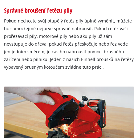
Správné broušení řetězu pily
Pokud nechcete svůj otupělý řetěz pily úplně vyměnit, můžete
ho samozřejmě nejprve správně nabrousit. Pokud řetěz vaší
prořezávací pily, motorové pily nebo aku pily už sám
nevstupuje do dřeva, pokud řetěz přeskočuje nebo řez vede
jen jedním směrem, je čas ho nabrousit pomocí brusného
zařízení nebo pilníku. Jeden z našich Einhell brousků na řetězy
vybavený brusným kotoučem zvládne tuto práci.