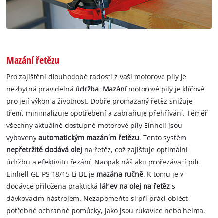
Mazání řetězu
Pro zajištění dlouhodobé radosti z vaší motorové pily je
nezbytná pravidelná
údržba
.
Mazání
motorové pily je klíčové
pro její výkon a životnost. Dobře promazaný řetěz snižuje
tření, minimalizuje opotřebení a zabraňuje přehřívání. Téměř
všechny aktuálně dostupné motorové pily Einhell jsou
vybaveny
automatickým mazáním řetězu
. Tento systém
nepřetržitě dodává olej
na řetěz, což zajišťuje optimální
údržbu a efektivitu řezání. Naopak náš aku prořezávací pilu
Einhell GE-PS 18/15 Li BL je
mazána ručně
. K tomu je v
dodávce přiložena praktická
láhev na olej na řetěz
s
dávkovacím nástrojem. Nezapomeňte si při práci obléct
potřebné ochranné pomůcky, jako jsou rukavice nebo helma.