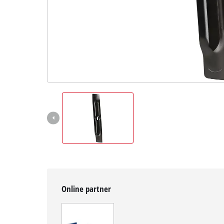
čeština
CS
čeština
English
Deutsch
Online partner