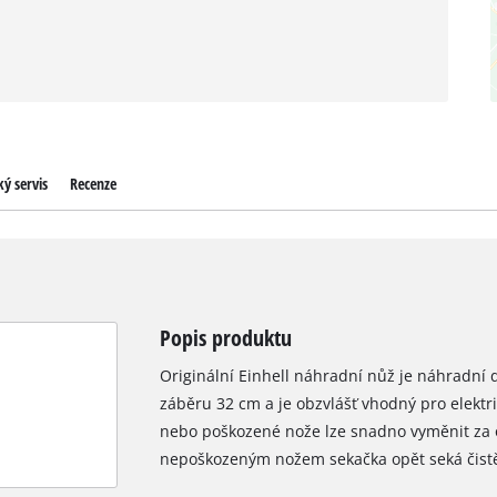
ý servis
Recenze
Popis produktu
Originální Einhell náhradní nůž je náhradní dí
záběru 32 cm a je obzvlášť vhodný pro elekt
nebo poškozené nože lze snadno vyměnit za o
nepoškozeným nožem sekačka opět seká čistě