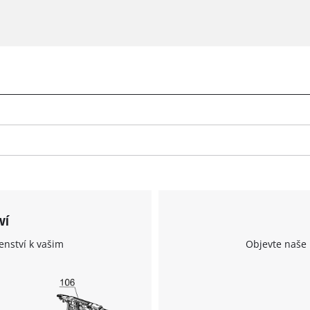
ví
enství k vašim
Objevte naše 
K načtení služby Google Maps
potřebujeme váš souhlas!