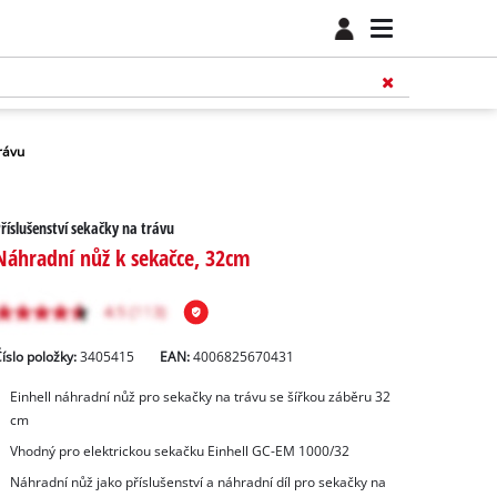
rávu
říslušenství sekačky na trávu
Náhradní nůž k sekačce, 32cm
íslo položky:
3405415
EAN:
4006825670431
Einhell náhradní nůž pro sekačky na trávu se šířkou záběru 32
cm
Vhodný pro elektrickou sekačku Einhell GC-EM 1000/32
Náhradní nůž jako příslušenství a náhradní díl pro sekačky na