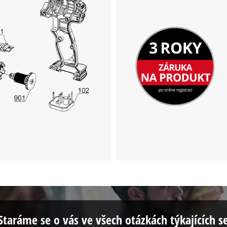
This content is not permitted to load due
to trackers that are not disclosed to the
visitor. The website owner needs to setup
the site with their CMP to add this content
to the list of technologies used.
Powered by
Usercentrics Consent
Management Platform
Staráme se o vás ve všech otázkách týkajících s