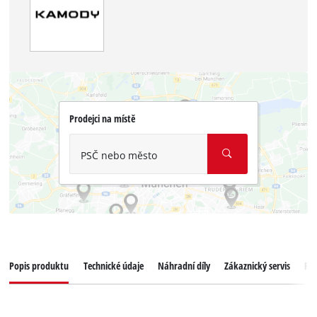
Prodejci na místě
PSČ nebo město
Popis produktu
Technické údaje
Náhradní díly
Zákaznický servis
Re