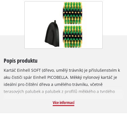
Popis produktu
Kartáč Einhell SOFT (dřevo, umělý trávník) je příslušenstvím k
aku čističi spár Einhell PICOBELLA. Měkký nylonový kartáč je
ideální pro čištění dřeva a umělého trávníku, včetně
terasových palubek a palubek z profilů měkkého a tvrdého
dřeva. U umělého trávníku měkké kartáče čistí vlákna a
Více informací
zvednou je do vzpřímené polohy, takže umělý trávník opět
vypadá jako nový. Kartáč SOFT není vhodný na tmelené
povrchy. Kartáč má průměr 115 mm a pracovní šířku 195 mm.
Další kartáče pro Einhell PICOBELLA jsou k dispozici