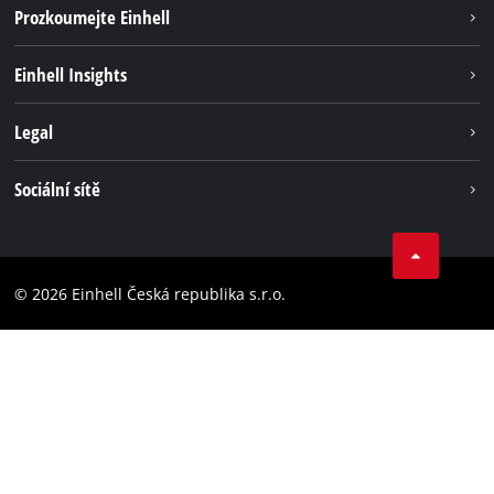
Prozkoumejte Einhell
Udržitelnost
Einhell Insights
Servis
Kariéra
Legal
Systém akumulátorů
Einhell celosvětově
Tiráž
Sociální sítě
Ochrana osobních údajů
Facebook
Dodržování předpisů
YouТube
Prohlášení o přístupnosti
© 2026 Einhell Česká republika s.r.o.
Instagram