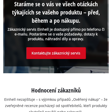
Staráme se o vás ve všech otázkách
týkajících se vašeho produktu – před,
během a po nákupu.
Zákaznický servis Einhell je dostupný přímo po telefonu či
e-mailu. Postaráme se o vaše požadavky, dotazy k
produktu, náhradní díly a opravy.
Kontaktujte zákaznický servis
Hodnocení zákazníků
Einhell nezajišťuje – s výjimkou případů „Ověřený nákup“ – že
zveřejněné recenze pocházejí od spotřebitelů, kteří produkty
skutečně použili nebo zakoupili.