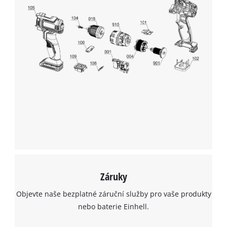
K načtení služby Google Maps
potřebujeme váš souhlas!
This content is not permitted to load due
to trackers that are not disclosed to the
visitor. The website owner needs to setup
the site with their CMP to add this content
to the list of technologies used.
Powered by
Usercentrics Consent
Management Platform
Záruky
Objevte naše bezplatné záruční služby pro vaše produkty
nebo baterie Einhell.