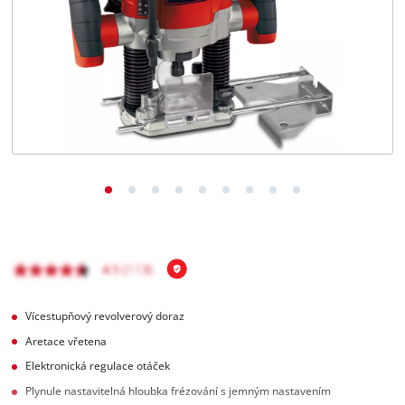
čeština
CS
čeština
English
Deutsch
Vícestupňový revolverový doraz
Aretace vřetena
Elektronická regulace otáček
Plynule nastavitelná hloubka frézování s jemným nastavením