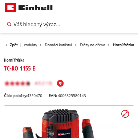
Zpět
|
Produkty
Domácí kutilství
Frézy na dřevo
Horní frézka
Horní frézka
TC-RO 1155 E
Číslo položky:
4350470
EAN:
4006825580143