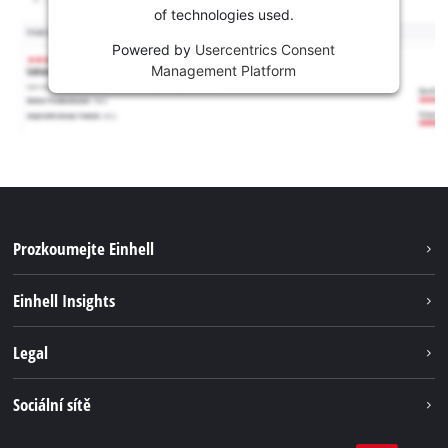
of technologies used.
Powered by
Usercentrics Consent
Management Platform
Prozkoumejte Einhell
Udržitelnost
Einhell Insights
Servis
Kariéra
Legal
Systém akumulátorů
Einhell celosvětově
Tiráž
Sociální sítě
Ochrana osobních údajů
Facebook