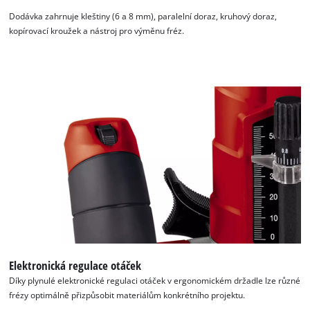
Dodávka zahrnuje kleštiny (6 a 8 mm), paralelní doraz, kruhový doraz,
kopírovací kroužek a nástroj pro výměnu fréz.
K načtení služby Google Maps
potřebujeme váš souhlas!
This content is not permitted to load due
to trackers that are not disclosed to the
visitor. The website owner needs to setup
the site with their CMP to add this content
to the list of technologies used.
Powered by
Usercentrics Consent
Management Platform
Elektronická regulace otáček
Díky plynulé elektronické regulaci otáček v ergonomickém držadle lze různé
frézy optimálně přizpůsobit materiálům konkrétního projektu.