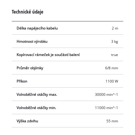
vyvážená konstrukce zajišťuje stabilitu přístroje. Kleština
Technické údaje
umožňuje použití nástrojů s průměrem stopky od 6 mm nebo
8 mm. Odsávání prachu přes adaptér zajišťuje pořádek a
Délka napájecího kabelu
2 m
čistotu. Rozsáhlé příslušenství horní frézky TC-RO 1155 E
zahrnuje také paralelní doraz, kružítkový hrot, kopírovací
Hmotnost výrobku
3 kg
pouzdro a odpovídající nářadí pro výměnu frézy.
Kopírovací rámeček je součástí balení
true
Průměr objímky
6/8 mm
Příkon
1100 W
Volnoběžné otáčky max.
30000 min^-1
Volnoběžné otáčky min.
11000 min^-1
Výška zdvihu
55 mm