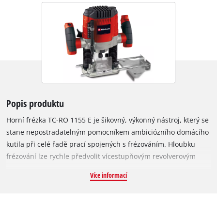
Popis produktu
Horní frézka TC-RO 1155 E je šikovný, výkonný nástroj, který se
stane nepostradatelným pomocníkem ambiciózního domácího
kutila při celé řadě prací spojených s frézováním. Hloubku
frézování lze rychle předvolit vícestupňovým revolverovým
dorazem a přesně nastavit pomocí jemného nastavení.
Více informací
Dodatečnou ochranu zajišťuje kryt proti třískám. Díky
elektronické regulaci otáček lze funkci horní frézky optimálně
přizpůsobit požadavkům materiálu a frézy. Aretace vřetena
umožňuje rychlou a snadnou výměnu nástroje, zatímco dobře