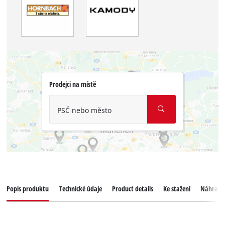
Prodejci na místě
PSČ nebo město
Popis produktu
Technické údaje
Product details
Ke stažení
Náhradní