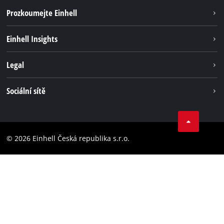
Prozkoumejte Einhell
Udržitelnost
Einhell Insights
Servis
Kariéra
Legal
Systém akumulátorů
Einhell celosvětově
Tiráž
Sociální sítě
Ochrana osobních údajů
Facebook
Dodržování předpisů
YouТube
Prohlášení o přístupnosti
© 2026 Einhell Česká republika s.r.o.
Instagram