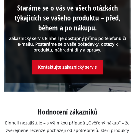
Staráme se o vás ve všech otázkách
týkajících se vašeho produktu – před,
během a po nákupu.
Zákaznický servis Einhell je dostupný přímo po telefonu či
e-mailu. Postaráme se o vaše požadavky, dotazy k
produktu, náhradní díly a opravy.
Kontaktujte zákaznický servis
Hodnocení zákazníků
Einhell nezajišťuje – s výjimkou případů „Ověřený nákup“ – že
zveřejněné recenze pocházejí od spotřebitelů, kteří produkty