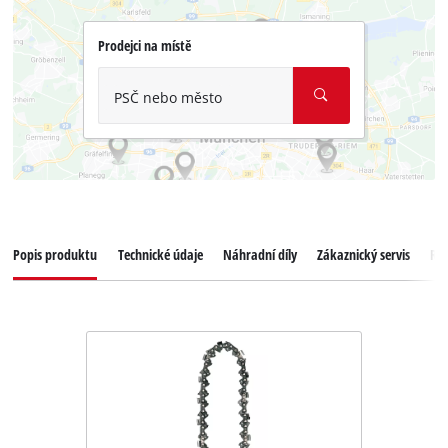
Prodejci na místě
PSČ nebo město
Popis produktu
Technické údaje
Náhradní díly
Zákaznický servis
Re