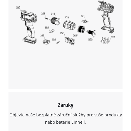
K načtení služby Google Maps
potřebujeme váš souhlas!
This content is not permitted to load due
to trackers that are not disclosed to the
visitor. The website owner needs to setup
the site with their CMP to add this content
to the list of technologies used.
Powered by
Usercentrics Consent
Management Platform
Záruky
Objevte naše bezplatné záruční služby pro vaše produkty
nebo baterie Einhell.