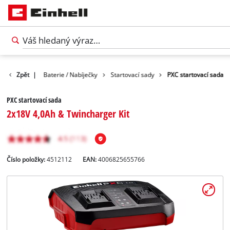
íslušenství
Zpět
|
Baterie / Nabíječky
Startovací sady
PXC startovací sada
PXC startovací sada
2x18V 4,0Ah & Twincharger Kit
Číslo položky:
4512112
EAN:
4006825655766