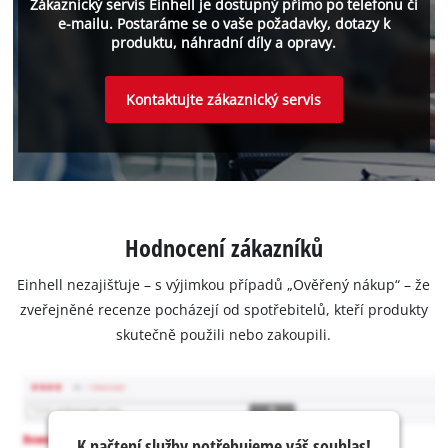
Zákaznický servis Einhell je dostupný přímo po telefonu či
e-mailu. Postaráme se o vaše požadavky, dotazy k
produktu, náhradní díly a opravy.
Kontaktujte zákaznický servis
Hodnocení zákazníků
Einhell nezajišťuje – s výjimkou případů „Ověřený nákup“ – že
zveřejněné recenze pocházejí od spotřebitelů, kteří produkty
skutečně použili nebo zakoupili.
K načtení služby potřebujeme váš souhlas!