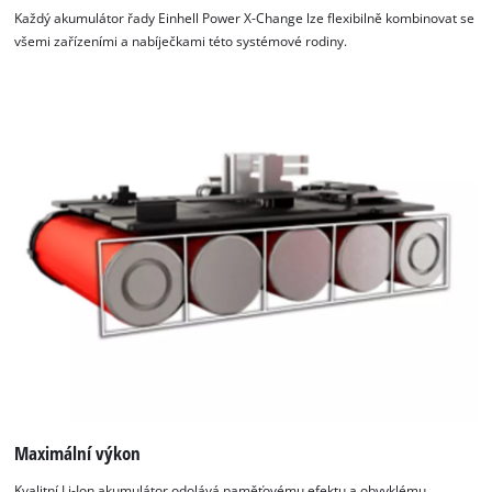
hluboce vybité baterie. Všechny aktuální informace poskytuje
Každý akumulátor řady Einhell Power X-Change lze flexibilně kombinovat se
6stupňový LED indikátor stavu.
všemi zařízeními a nabíječkami této systémové rodiny.
Maximální výkon
Kvalitní Li-Ion akumulátor odolává paměťovému efektu a obvyklému