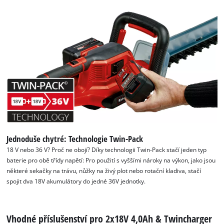
K načtení služby Google Maps
potřebujeme váš souhlas!
This content is not permitted to load due
to trackers that are not disclosed to the
visitor. The website owner needs to setup
the site with their CMP to add this content
to the list of technologies used.
Jednoduše chytré: Technologie Twin-Pack
18 V nebo 36 V? Proč ne obojí? Díky technologii Twin-Pack stačí jeden typ
Powered by
Usercentrics Consent
baterie pro obě třídy napětí: Pro použití s vyššími nároky na výkon, jako jsou
Management Platform
některé sekačky na trávu, nůžky na živý plot nebo rotační kladiva, stačí
spojit dva 18V akumulátory do jedné 36V jednotky.
Vhodné příslušenství pro 2x18V 4,0Ah & Twincharger