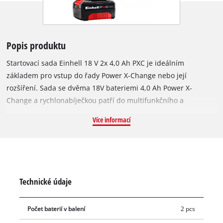
Popis produktu
Startovací sada Einhell 18 V 2x 4,0 Ah PXC je ideálním
základem pro vstup do řady Power X-Change nebo její
rozšíření. Sada se dvěma 18V bateriemi 4,0 Ah Power X-
Change a rychlonabíječkou patří do multifunkčního a
neomezeně kombinovatelného akumulátorového systému
Více informací
Power X-Change od společnosti Einhell. Univerzálně
použitelné baterie Power X-Change dodávají energii a výdrž
všem akumulátorovým přístrojům celé produktové řady pro
zahradu a dílnu. Také nabíječky této řady lze univerzálně
používat se všemi bateriemi PXC. Dvě dodané baterie
Technické údaje
umožňují použití 36V přístrojů (2x 18 V), poskytují vyšší výkon a
delší nepřerušovanou dobu práce. Vysoce kvalitní baterie
Počet baterií v balení
2 pcs
odolávají paměťovému efektu a běžnému samovybíjení, a