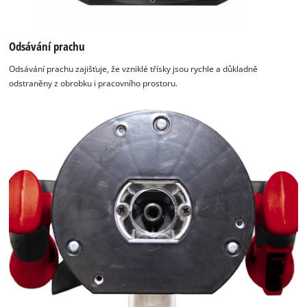
Odsávání prachu
Odsávání prachu zajišťuje, že vzniklé třísky jsou rychle a důkladně
odstraněny z obrobku i pracovního prostoru.
K načtení služby Google Maps
potřebujeme váš souhlas!
This content is not permitted to load due
to trackers that are not disclosed to the
visitor. The website owner needs to setup
the site with their CMP to add this content
to the list of technologies used.