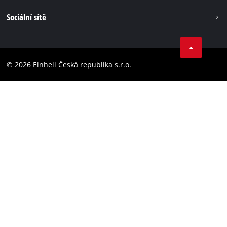
Einhell celosvětově
Tiráž
Sociální sítě
Ochrana osobních údajů
Facebook
Dodržování předpisů
YouТube
Prohlášení o přístupnosti
© 2026 Einhell Česká republika s.r.o.
Instagram