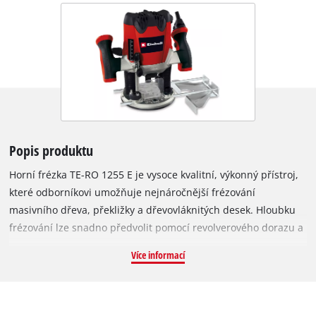
Popis produktu
Horní frézka TE-RO 1255 E je vysoce kvalitní, výkonný přístroj,
které odborníkovi umožňuje nejnáročnější frézování
masivního dřeva, překližky a dřevovláknitých desek. Hloubku
frézování lze snadno předvolit pomocí revolverového dorazu a
rovněž přesně doladit pomocí jemného nastavení hloubky.
Více informací
Dodatečnou ochranu poskytuje kryt proti třískám. Díky
elektronické regulaci lze počet otáček frézky TE-RO 1255 E
optimálně přizpůsobit požadavkům materiálu a frézy. Aretace
vřetena umožňuje rychlou a snadnou výměnu nástroje,