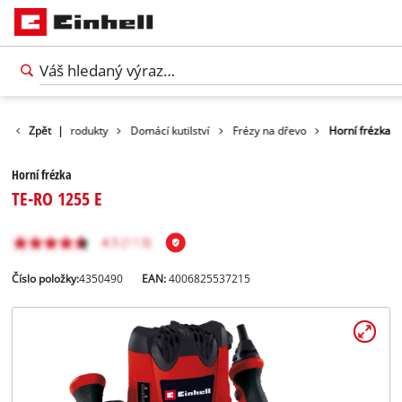
Zpět
|
Produkty
Domácí kutilství
Frézy na dřevo
Horní frézka
Horní frézka
TE-RO 1255 E
Číslo položky:
4350490
EAN:
4006825537215