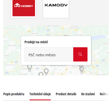
Prodejci na místě
PSČ nebo město
Popis produktu
Technické údaje
Product details
Ke stažení
Náhradní