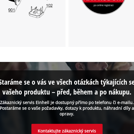
the site with their CMP to add this content
to the list of technologies used.
Powered by
Usercentrics Consent
Management Platform
Staráme se o vás ve všech otázkách týkajících s
vašeho produktu – před, během a po nákupu.
Zákaznický servis Einhell je dostupný přímo po telefonu či e-mailu.
Postaráme se o vaše požadavky, dotazy k produktu, náhradní díly 
opravy.
Kontaktujte zákaznický servis