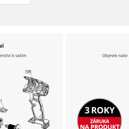
ví
enství k vašim
Objevte naše 
K načtení služby Google Maps
potřebujeme váš souhlas!
This content is not permitted to load due
to trackers that are not disclosed to the
visitor. The website owner needs to setup