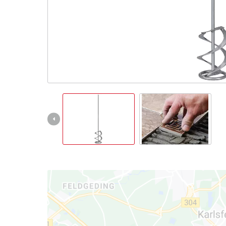
čeština
CS
čeština
English
Deutsch