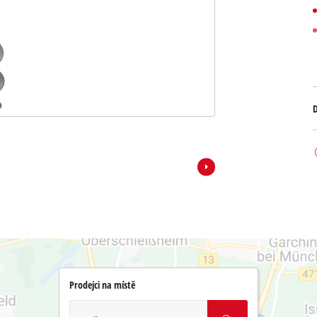
D
Prodejci na místě