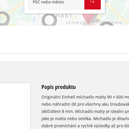
PSČ nebo město
Popis produktu
Originální Einhell míchadlo malty 90 × 600 mm
nebo náhradní díl pro všechny aku šroubováky
sklíčidlem 8 mm. Míchadlo malty je ideální p
jako je malta nebo omítka. Míchadlo je dlo
dobré promíchání a rychlé výsledky až pro 60