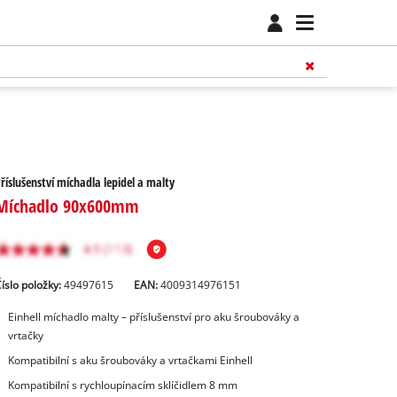
říslušenství míchadla lepidel a malty
Míchadlo 90x600mm
íslo položky:
49497615
EAN:
4009314976151
Einhell míchadlo malty – příslušenství pro aku šroubováky a
vrtačky
Kompatibilní s aku šroubováky a vrtačkami Einhell
Kompatibilní s rychloupínacím sklíčidlem 8 mm