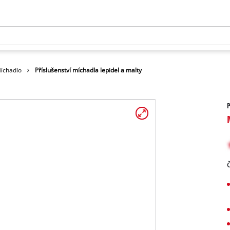
íchadlo
Příslušenství míchadla lepidel a malty
P
Č